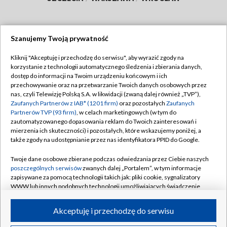
Szanujemy Twoją prywatność
Dołącz do nas:
Kliknij "Akceptuję i przechodzę do serwisu", aby wyrazić zgody na
korzystanie z technologii automatycznego śledzenia i zbierania danych,
TVP
dostęp do informacji na Twoim urządzeniu końcowym i ich
Abonament TVP
przechowywanie oraz na przetwarzanie Twoich danych osobowych przez
Regulamin TVP
nas, czyli Telewizję Polską S.A. w likwidacji (zwaną dalej również „TVP”),
Emisja w TVP
Polityka prywatności
Zaufanych Partnerów z IAB* (1201 firm)
oraz pozostałych
Zaufanych
Partnerów TVP (93 firm)
, w celach marketingowych (w tym do
Centrum informacji TVP
Moje zgody
zautomatyzowanego dopasowania reklam do Twoich zainteresowań i
mierzenia ich skuteczności) i pozostałych, które wskazujemy poniżej, a
Naziemna Telewizja Cyfrowa
Pomoc
także zgody na udostępnianie przez nas identyfikatora PPID do Google.
Sklep TVP
Biuro reklamy
Twoje dane osobowe zbierane podczas odwiedzania przez Ciebie naszych
Rada Programowa
Kontakt
poszczególnych serwisów
zwanych dalej „Portalem”, w tym informacje
zapisywane za pomocą technologii takich jak: pliki cookie, sygnalizatory
System NOS
WWW lub innych podobnych technologii umożliwiających świadczenie
dopasowanych i bezpiecznych usług, personalizację treści oraz reklam,
Informacje o nadawcy
Kanały
udostępnianie funkcji mediów społecznościowych oraz analizowanie
Akceptuję i przechodzę do serwisu
ruchu w Internecie.
Program dla prasy
©2026 Telewizja Polska S.A. w likwidacji