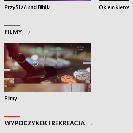
PrzyStań nad Biblią
Okiem kierow
FILMY
Filmy
WYPOCZYNEK I REKREACJA