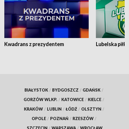
Kwadrans z prezydentem
Lubelska piłk
BIAŁYSTOK
/
BYDGOSZCZ
/
GDAŃSK
/
GORZÓW WLKP.
/
KATOWICE
/
KIELCE
/
KRAKÓW
/
LUBLIN
/
ŁÓDŹ
/
OLSZTYN
/
OPOLE
/
POZNAŃ
/
RZESZÓW
/
SZCZECIN
/
WARSZAWA
/
WROCŁAW