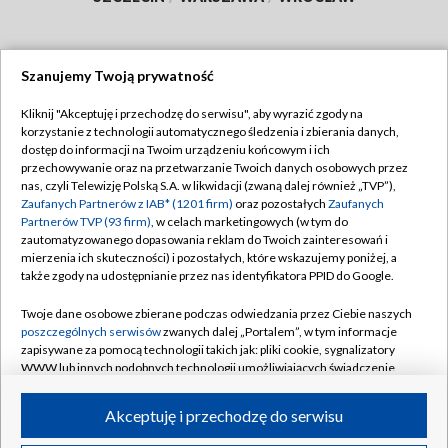
Szanujemy Twoją prywatność
Dołącz do nas:
Kliknij "Akceptuję i przechodzę do serwisu", aby wyrazić zgody na
korzystanie z technologii automatycznego śledzenia i zbierania danych,
TVP
dostęp do informacji na Twoim urządzeniu końcowym i ich
Abonament TVP
przechowywanie oraz na przetwarzanie Twoich danych osobowych przez
Regulamin TVP
nas, czyli Telewizję Polską S.A. w likwidacji (zwaną dalej również „TVP”),
Emisja w TVP
Polityka prywatności
Zaufanych Partnerów z IAB* (1201 firm)
oraz pozostałych
Zaufanych
Partnerów TVP (93 firm)
, w celach marketingowych (w tym do
Centrum informacji TVP
Moje zgody
zautomatyzowanego dopasowania reklam do Twoich zainteresowań i
mierzenia ich skuteczności) i pozostałych, które wskazujemy poniżej, a
Naziemna Telewizja Cyfrowa
Pomoc
także zgody na udostępnianie przez nas identyfikatora PPID do Google.
Sklep TVP
Biuro reklamy
Twoje dane osobowe zbierane podczas odwiedzania przez Ciebie naszych
Rada Programowa
Kontakt
poszczególnych serwisów
zwanych dalej „Portalem”, w tym informacje
zapisywane za pomocą technologii takich jak: pliki cookie, sygnalizatory
System NOS
WWW lub innych podobnych technologii umożliwiających świadczenie
dopasowanych i bezpiecznych usług, personalizację treści oraz reklam,
Informacje o nadawcy
Kanały
udostępnianie funkcji mediów społecznościowych oraz analizowanie
Akceptuję i przechodzę do serwisu
ruchu w Internecie.
Program dla prasy
©2026 Telewizja Polska S.A. w likwidacji