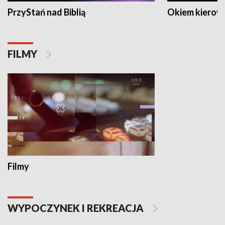
PrzyStań nad Biblią
Okiem kierow
FILMY
Filmy
WYPOCZYNEK I REKREACJA