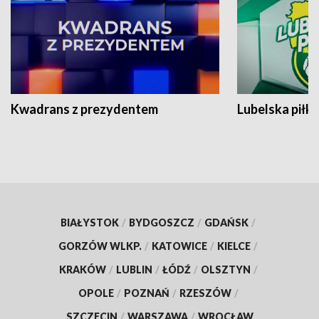
Kwadrans z prezydentem
Lubelska piłk
BIAŁYSTOK
/
BYDGOSZCZ
/
GDAŃSK
/
GORZÓW WLKP.
/
KATOWICE
/
KIELCE
/
KRAKÓW
/
LUBLIN
/
ŁÓDŹ
/
OLSZTYN
/
OPOLE
/
POZNAŃ
/
RZESZÓW
/
SZCZECIN
/
WARSZAWA
/
WROCŁAW