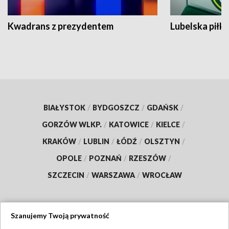
Kwadrans z prezydentem
Lubelska piłk
BIAŁYSTOK
/
BYDGOSZCZ
/
GDAŃSK
/
GORZÓW WLKP.
/
KATOWICE
/
KIELCE
/
KRAKÓW
/
LUBLIN
/
ŁÓDŹ
/
OLSZTYN
/
OPOLE
/
POZNAŃ
/
RZESZÓW
/
SZCZECIN
/
WARSZAWA
/
WROCŁAW
Szanujemy Twoją prywatność
Dołącz do nas: