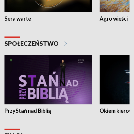
Sera warte
Agro wieści
SPOŁECZEŃSTWO
PrzyStań nad Biblią
Okiem kierow