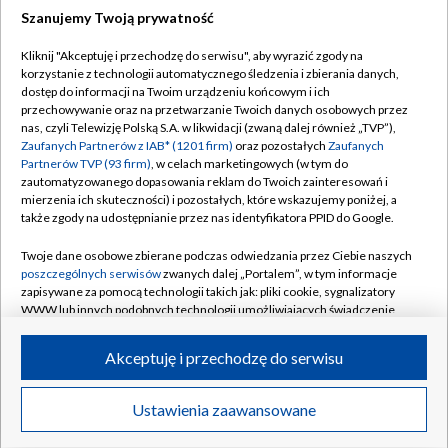
Szanujemy Twoją prywatność
Dołącz do nas:
Kliknij "Akceptuję i przechodzę do serwisu", aby wyrazić zgody na
korzystanie z technologii automatycznego śledzenia i zbierania danych,
TVP
dostęp do informacji na Twoim urządzeniu końcowym i ich
Abonament TVP
przechowywanie oraz na przetwarzanie Twoich danych osobowych przez
Regulamin TVP
nas, czyli Telewizję Polską S.A. w likwidacji (zwaną dalej również „TVP”),
Emisja w TVP
Polityka prywatności
Zaufanych Partnerów z IAB* (1201 firm)
oraz pozostałych
Zaufanych
Partnerów TVP (93 firm)
, w celach marketingowych (w tym do
Centrum informacji TVP
Moje zgody
zautomatyzowanego dopasowania reklam do Twoich zainteresowań i
mierzenia ich skuteczności) i pozostałych, które wskazujemy poniżej, a
Naziemna Telewizja Cyfrowa
Pomoc
także zgody na udostępnianie przez nas identyfikatora PPID do Google.
Sklep TVP
Biuro reklamy
Twoje dane osobowe zbierane podczas odwiedzania przez Ciebie naszych
Rada Programowa
Kontakt
poszczególnych serwisów
zwanych dalej „Portalem”, w tym informacje
zapisywane za pomocą technologii takich jak: pliki cookie, sygnalizatory
System NOS
WWW lub innych podobnych technologii umożliwiających świadczenie
dopasowanych i bezpiecznych usług, personalizację treści oraz reklam,
Informacje o nadawcy
Kanały
udostępnianie funkcji mediów społecznościowych oraz analizowanie
Akceptuję i przechodzę do serwisu
ruchu w Internecie.
Program dla prasy
©2026 Telewizja Polska S.A. w likwidacji
Biuro Reklamy
Twoje dane osobowe zbierane podczas odwiedzania przez Ciebie
Ustawienia zaawansowane
poszczególnych serwisów
na Portalu, takie jak adresy IP, identyfikatory
Ogłoszenie przetargowe
Twoich urządzeń końcowych i identyfikatory plików cookie, informacje o