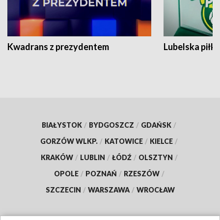
Kwadrans z prezydentem
Lubelska piłk
BIAŁYSTOK
/
BYDGOSZCZ
/
GDAŃSK
/
GORZÓW WLKP.
/
KATOWICE
/
KIELCE
/
KRAKÓW
/
LUBLIN
/
ŁÓDŹ
/
OLSZTYN
/
OPOLE
/
POZNAŃ
/
RZESZÓW
/
SZCZECIN
/
WARSZAWA
/
WROCŁAW