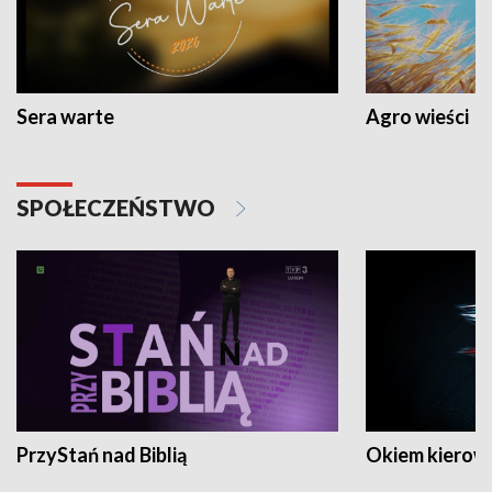
Sera warte
Agro wieści
SPOŁECZEŃSTWO
PrzyStań nad Biblią
Okiem kierow