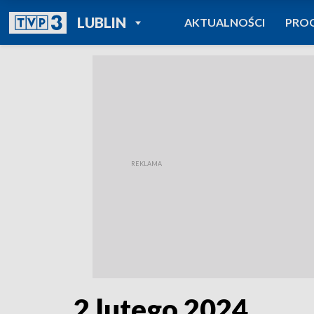
POWRÓT DO
LUBLIN
AKTUALNOŚCI
PRO
TVP REGIONY
2 lutego 2024