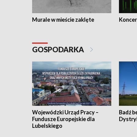
Murale w mieście zaklęte
Koncer
GOSPODARKA
Wojewódzki Urząd Pracy –
Badź b
Fundusze Europejskie dla
Dystry
Lubelskiego