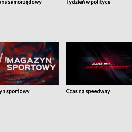
ans samorządowy
Tydzień w polityce
yn sportowy
Czas na speedway