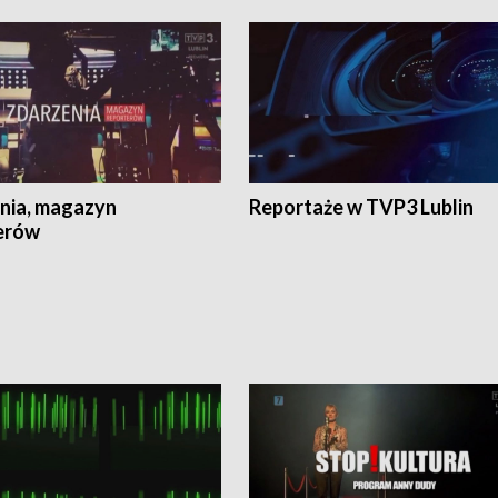
nia, magazyn
Reportaże w TVP3 Lublin
erów