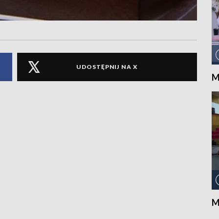
UDOSTĘPNIJ NA X
M
M