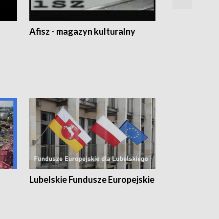
Afisz - magazyn kulturalny
Zobacz, co s
Lubelskie Fundusze Europejskie