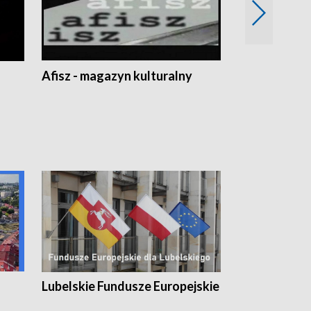
Afisz - magazyn kulturalny
Zobacz, co s
Lubelskie Fundusze Europejskie