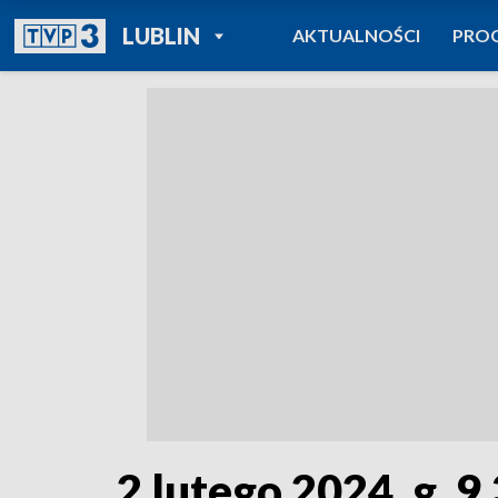
POWRÓT DO
LUBLIN
AKTUALNOŚCI
PRO
TVP REGIONY
2 lutego 2024, g. 9