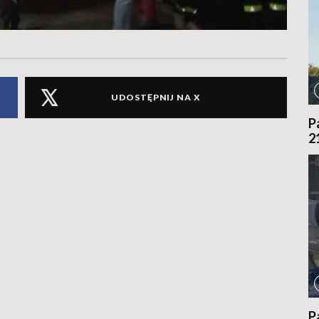
UDOSTĘPNIJ NA X
P
2
P