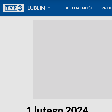
POWRÓT DO
LUBLIN
AKTUALNOŚCI
PRO
TVP REGIONY
1 lutego 2024