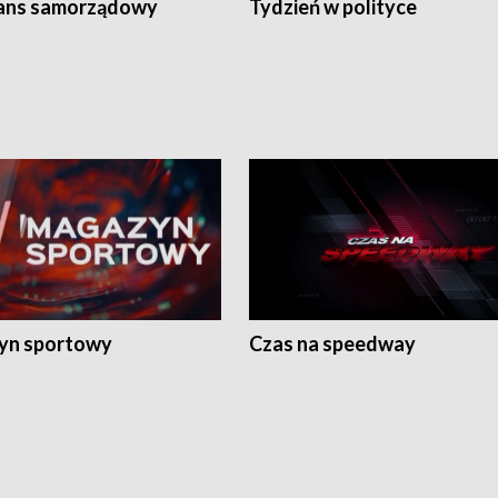
ans samorządowy
Tydzień w polityce
yn sportowy
Czas na speedway