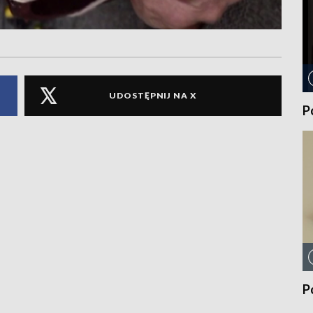
UDOSTĘPNIJ NA X
P
P