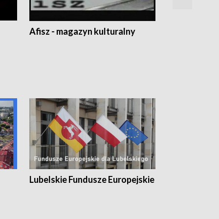
Afisz - magazyn kulturalny
Zobacz, co s
Lubelskie Fundusze Europejskie