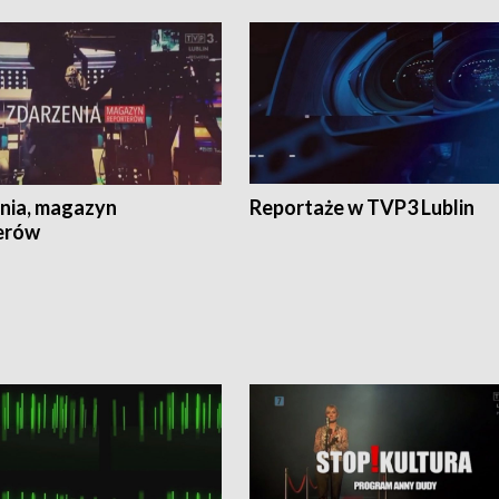
nia, magazyn
Reportaże w TVP3 Lublin
erów