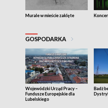
Murale w mieście zaklęte
Koncer
GOSPODARKA
Wojewódzki Urząd Pracy –
Badź b
Fundusze Europejskie dla
Dystry
Lubelskiego