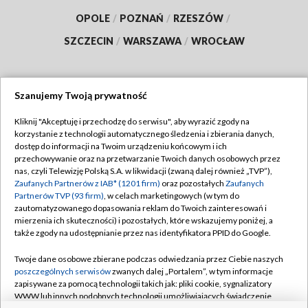
BIAŁYSTOK
/
BYDGOSZCZ
/
GDAŃSK
/
GORZÓW WLKP.
/
KATOWICE
/
KIELCE
/
Szanujemy Twoją prywatność
KRAKÓW
/
LUBLIN
/
ŁÓDŹ
/
OLSZTYN
/
Kliknij "Akceptuję i przechodzę do serwisu", aby wyrazić zgody na
OPOLE
/
POZNAŃ
/
RZESZÓW
/
korzystanie z technologii automatycznego śledzenia i zbierania danych,
dostęp do informacji na Twoim urządzeniu końcowym i ich
SZCZECIN
/
WARSZAWA
/
WROCŁAW
przechowywanie oraz na przetwarzanie Twoich danych osobowych przez
nas, czyli Telewizję Polską S.A. w likwidacji (zwaną dalej również „TVP”),
Zaufanych Partnerów z IAB* (1201 firm)
oraz pozostałych
Zaufanych
Partnerów TVP (93 firm)
, w celach marketingowych (w tym do
zautomatyzowanego dopasowania reklam do Twoich zainteresowań i
Dołącz do nas:
mierzenia ich skuteczności) i pozostałych, które wskazujemy poniżej, a
także zgody na udostępnianie przez nas identyfikatora PPID do Google.
TVP
Twoje dane osobowe zbierane podczas odwiedzania przez Ciebie naszych
poszczególnych serwisów
zwanych dalej „Portalem”, w tym informacje
Abonament TVP
Regulamin TVP
zapisywane za pomocą technologii takich jak: pliki cookie, sygnalizatory
Emisja w TVP
WWW lub innych podobnych technologii umożliwiających świadczenie
Polityka prywatności