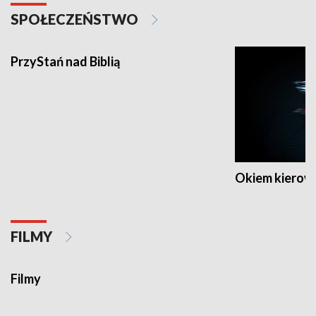
SPOŁECZEŃSTWO
PrzyStań nad Biblią
Okiem kierow
FILMY