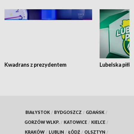
INNE
ARCHIWALNE
Kwadrans z prezydentem
Lubelska piłk