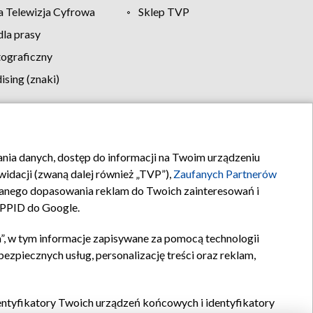
 Telewizja Cyfrowa
Sklep TVP
la prasy
tograficzny
sing (znaki)
klamy
Kontakt
rania danych, dostęp do informacji na Twoim urządzeniu
idacji (zwaną dalej również „TVP”),
Zaufanych Partnerów
anego dopasowania reklam do Twoich zainteresowań i
a PPID do Google.
”, w tym informacje zapisywane za pomocą technologii
zpiecznych usług, personalizację treści oraz reklam,
identyfikatory Twoich urządzeń końcowych i identyfikatory