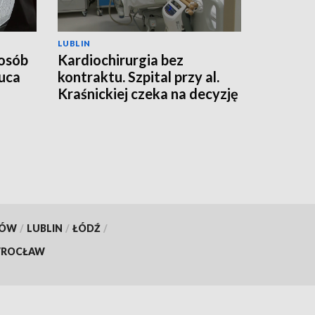
LUBLIN
 osób
Kardiochirurgia bez
uca
kontraktu. Szpital przy al.
Kraśnickiej czeka na decyzję
NFZ
KÓW
/
LUBLIN
/
ŁÓDŹ
/
ROCŁAW