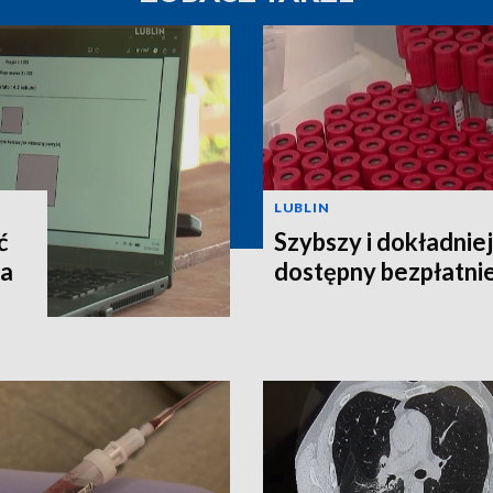
LUBLIN
ć
Szybszy i dokładnie
na
dostępny bezpłatni