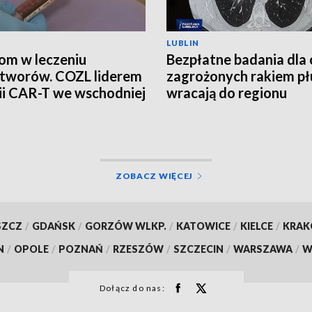
LUBLIN
om w leczeniu
Bezpłatne badania dla
tworów. COZL liderem
zagrożonych rakiem pł
ii CAR-T we wschodniej
wracają do regionu
e
ZOBACZ WIĘCEJ
SZCZ
/
GDAŃSK
/
GORZÓW WLKP.
/
KATOWICE
/
KIELCE
/
KRA
N
/
OPOLE
/
POZNAŃ
/
RZESZÓW
/
SZCZECIN
/
WARSZAWA
/
W
Dołącz do nas: