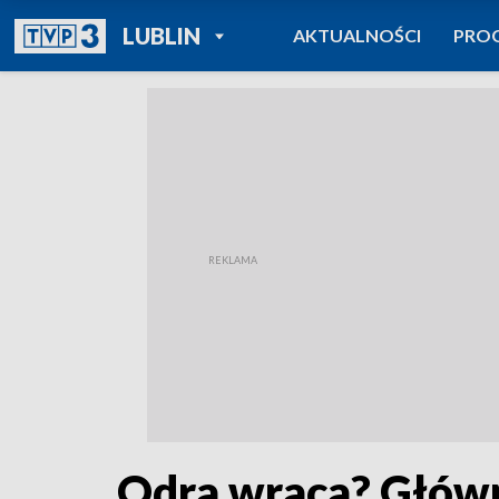
POWRÓT DO
LUBLIN
AKTUALNOŚCI
PRO
TVP REGIONY
Odra wraca? Główn