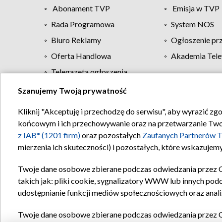
Abonament TVP
Emisja w TVP
Rada Programowa
System NOS
Biuro Reklamy
Ogłoszenie pr
Oferta Handlowa
Akademia Tele
Telegazeta ogłoszenia
Szanujemy Twoją prywatność
Regulamin TVP
Kliknij "Akceptuję i przechodzę do serwisu", aby wyrazić zg
końcowym i ich przechowywanie oraz na przetwarzanie Twoich
z IAB* (1201 firm)
oraz pozostałych
Zaufanych Partnerów T
mierzenia ich skuteczności) i pozostałych, które wskazujemy
Twoje dane osobowe zbierane podczas odwiedzania przez 
takich jak: pliki cookie, sygnalizatory WWW lub innych pod
udostępnianie funkcji mediów społecznościowych oraz anali
Twoje dane osobowe zbierane podczas odwiedzania przez 