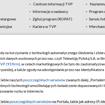
Centrum informacji TVP
Naziemna
Informacje o nadawcy
Program d
zetargowe
Zgłoś program (ROPAT)
Serwis fo
wizyjna
Kariera w TVP
Merchandi
Polityka prywatności
Moje zgody
Pomoc
Biuro re
ody na korzystanie z technologii automatycznego śledzenia i zbie
 danych osobowych przez nas, czyli Telewizję Polską S.A. w likw
VP (93 firm)
, w celach marketingowych (w tym do zautomatyzow
 poniżej, a także zgody na udostępnianie przez nas identyfikator
Ciebie naszych
poszczególnych serwisów
zwanych dalej „Portalem
obnych technologii umożliwiających świadczenie dopasowanych i be
zowanie ruchu w Internecie.
Ciebie
poszczególnych serwisów
na Portalu, takie jak adresy IP, 