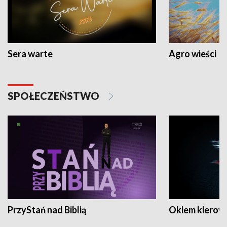
Sera warte
Agro wieści
SPOŁECZEŃSTWO
PrzyStań nad Biblią
Okiem kierow