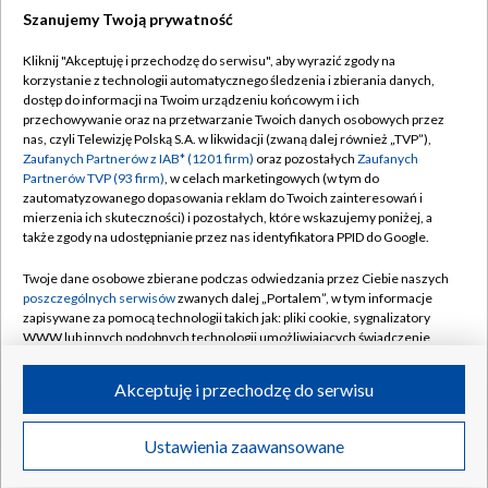
Szanujemy Twoją prywatność
Dołącz do nas:
Kliknij "Akceptuję i przechodzę do serwisu", aby wyrazić zgody na
korzystanie z technologii automatycznego śledzenia i zbierania danych,
TVP
dostęp do informacji na Twoim urządzeniu końcowym i ich
Abonament TVP
przechowywanie oraz na przetwarzanie Twoich danych osobowych przez
Regulamin TVP
nas, czyli Telewizję Polską S.A. w likwidacji (zwaną dalej również „TVP”),
Emisja w TVP
Polityka prywatności
Zaufanych Partnerów z IAB* (1201 firm)
oraz pozostałych
Zaufanych
Partnerów TVP (93 firm)
, w celach marketingowych (w tym do
Centrum informacji TVP
Moje zgody
zautomatyzowanego dopasowania reklam do Twoich zainteresowań i
mierzenia ich skuteczności) i pozostałych, które wskazujemy poniżej, a
Naziemna Telewizja Cyfrowa
Pomoc
także zgody na udostępnianie przez nas identyfikatora PPID do Google.
Sklep TVP
Biuro reklamy
Twoje dane osobowe zbierane podczas odwiedzania przez Ciebie naszych
Rada Programowa
Kontakt
poszczególnych serwisów
zwanych dalej „Portalem”, w tym informacje
zapisywane za pomocą technologii takich jak: pliki cookie, sygnalizatory
System NOS
WWW lub innych podobnych technologii umożliwiających świadczenie
dopasowanych i bezpiecznych usług, personalizację treści oraz reklam,
Informacje o nadawcy
Kanały
udostępnianie funkcji mediów społecznościowych oraz analizowanie
Akceptuję i przechodzę do serwisu
ruchu w Internecie.
Program dla prasy
©2026 Telewizja Polska S.A. w likwidacji
Biuro Reklamy
Twoje dane osobowe zbierane podczas odwiedzania przez Ciebie
Ustawienia zaawansowane
poszczególnych serwisów
na Portalu, takie jak adresy IP, identyfikatory
Ogłoszenie przetargowe
Twoich urządzeń końcowych i identyfikatory plików cookie, informacje o