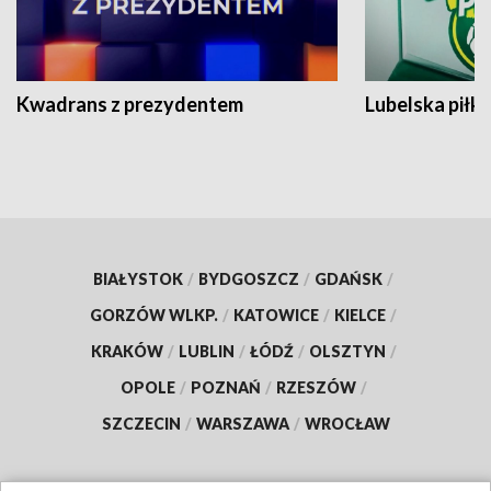
Kwadrans z prezydentem
Lubelska piłk
BIAŁYSTOK
/
BYDGOSZCZ
/
GDAŃSK
/
GORZÓW WLKP.
/
KATOWICE
/
KIELCE
/
KRAKÓW
/
LUBLIN
/
ŁÓDŹ
/
OLSZTYN
/
OPOLE
/
POZNAŃ
/
RZESZÓW
/
SZCZECIN
/
WARSZAWA
/
WROCŁAW