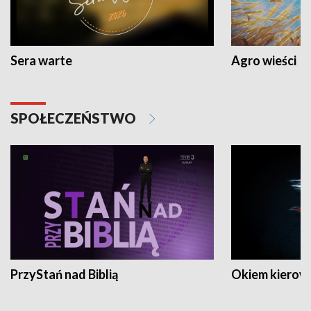
Sera warte
Agro wieści
SPOŁECZEŃSTWO
PrzyStań nad Biblią
Okiem kierow