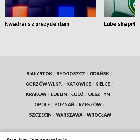
Kwadrans z prezydentem
Lubelska piłk
BIAŁYSTOK
/
BYDGOSZCZ
/
GDAŃSK
/
GORZÓW WLKP.
/
KATOWICE
/
KIELCE
/
KRAKÓW
/
LUBLIN
/
ŁÓDŹ
/
OLSZTYN
/
OPOLE
/
POZNAŃ
/
RZESZÓW
/
SZCZECIN
/
WARSZAWA
/
WROCŁAW
Szanujemy Twoją prywatność