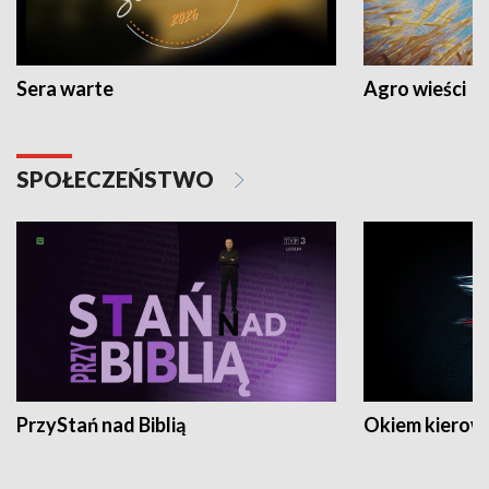
Sera warte
Agro wieści
SPOŁECZEŃSTWO
PrzyStań nad Biblią
Okiem kierow