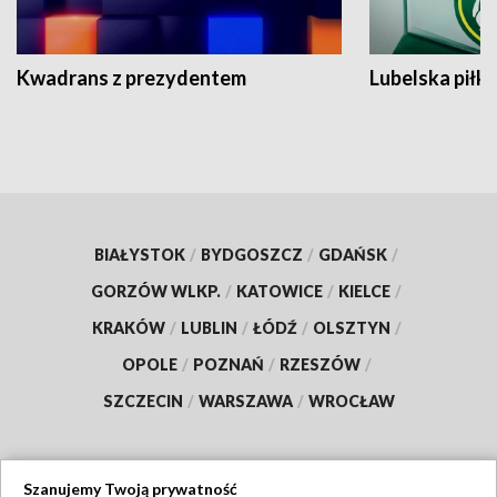
Kwadrans z prezydentem
Lubelska piłk
BIAŁYSTOK
/
BYDGOSZCZ
/
GDAŃSK
/
GORZÓW WLKP.
/
KATOWICE
/
KIELCE
/
KRAKÓW
/
LUBLIN
/
ŁÓDŹ
/
OLSZTYN
/
OPOLE
/
POZNAŃ
/
RZESZÓW
/
SZCZECIN
/
WARSZAWA
/
WROCŁAW
Szanujemy Twoją prywatność