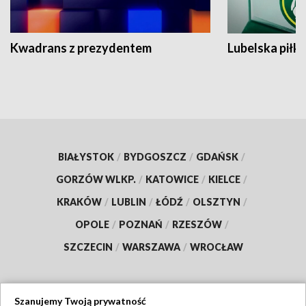
Kwadrans z prezydentem
Lubelska piłk
BIAŁYSTOK
/
BYDGOSZCZ
/
GDAŃSK
/
GORZÓW WLKP.
/
KATOWICE
/
KIELCE
/
KRAKÓW
/
LUBLIN
/
ŁÓDŹ
/
OLSZTYN
/
OPOLE
/
POZNAŃ
/
RZESZÓW
/
SZCZECIN
/
WARSZAWA
/
WROCŁAW
Szanujemy Twoją prywatność