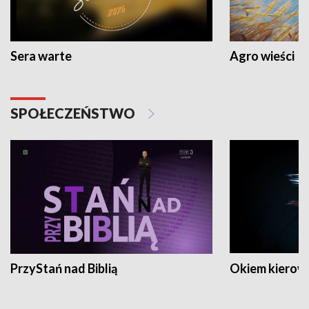
Sera warte
Agro wieści
SPOŁECZEŃSTWO
PrzyStań nad Biblią
Okiem kierow