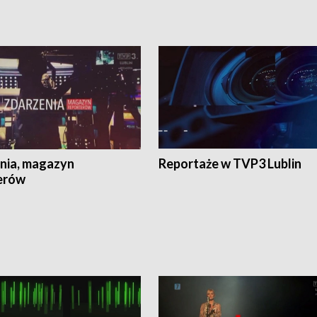
nia, magazyn
Reportaże w TVP3 Lublin
erów