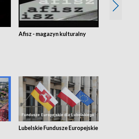
Afisz - magazyn kulturalny
Zobacz, co s
Lubelskie Fundusze Europejskie