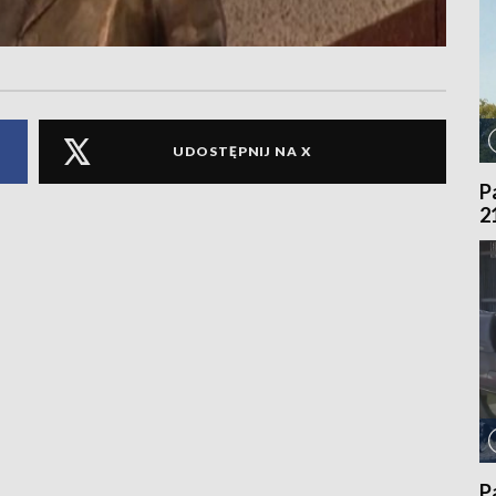
UDOSTĘPNIJ NA X
P
2
P