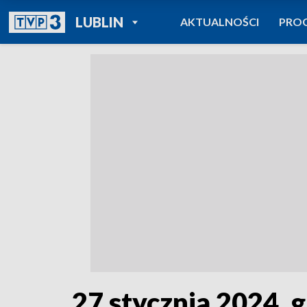
POWRÓT DO
LUBLIN
AKTUALNOŚCI
PRO
TVP REGIONY
27 stycznia 2024, g