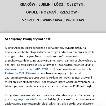
KRAKÓW
/
LUBLIN
/
ŁÓDŹ
/
OLSZTYN
/
OPOLE
/
POZNAŃ
/
RZESZÓW
/
SZCZECIN
/
WARSZAWA
/
WROCŁAW
Szanujemy Twoją prywatność
Dołącz do nas:
Kliknij "Akceptuję i przechodzę do serwisu", aby wyrazić zgody na
korzystanie z technologii automatycznego śledzenia i zbierania danych,
TVP
dostęp do informacji na Twoim urządzeniu końcowym i ich
Abonament TVP
przechowywanie oraz na przetwarzanie Twoich danych osobowych przez
Regulamin TVP
nas, czyli Telewizję Polską S.A. w likwidacji (zwaną dalej również „TVP”),
Emisja w TVP
Polityka prywatności
Zaufanych Partnerów z IAB* (1201 firm)
oraz pozostałych
Zaufanych
Partnerów TVP (93 firm)
, w celach marketingowych (w tym do
Centrum informacji TVP
Moje zgody
zautomatyzowanego dopasowania reklam do Twoich zainteresowań i
mierzenia ich skuteczności) i pozostałych, które wskazujemy poniżej, a
Naziemna Telewizja Cyfrowa
Pomoc
także zgody na udostępnianie przez nas identyfikatora PPID do Google.
Sklep TVP
Biuro reklamy
Twoje dane osobowe zbierane podczas odwiedzania przez Ciebie naszych
Rada Programowa
Kontakt
poszczególnych serwisów
zwanych dalej „Portalem”, w tym informacje
zapisywane za pomocą technologii takich jak: pliki cookie, sygnalizatory