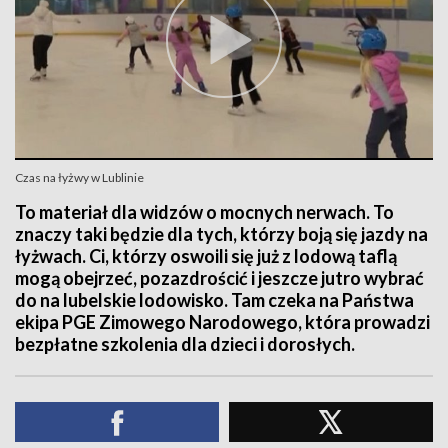
Czas na łyżwy w Lublinie
To materiał dla widzów o mocnych nerwach. To
znaczy taki będzie dla tych, którzy boją się jazdy na
łyżwach. Ci, którzy oswoili się już z lodową taflą
mogą obejrzeć, pozazdrościć i jeszcze jutro wybrać
do na lubelskie lodowisko. Tam czeka na Państwa
ekipa PGE Zimowego Narodowego, która prowadzi
bezpłatne szkolenia dla dzieci i dorosłych.