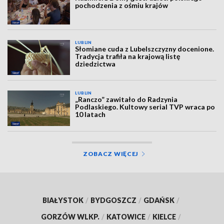
pochodzenia z ośmiu krajów
LUBLIN
Słomiane cuda z Lubelszczyzny docenione.
Tradycja trafiła na krajową listę
dziedzictwa
LUBLIN
„Ranczo” zawitało do Radzynia
Podlaskiego. Kultowy serial TVP wraca po
10 latach
ZOBACZ WIĘCEJ
BIAŁYSTOK
/
BYDGOSZCZ
/
GDAŃSK
/
GORZÓW WLKP.
/
KATOWICE
/
KIELCE
/