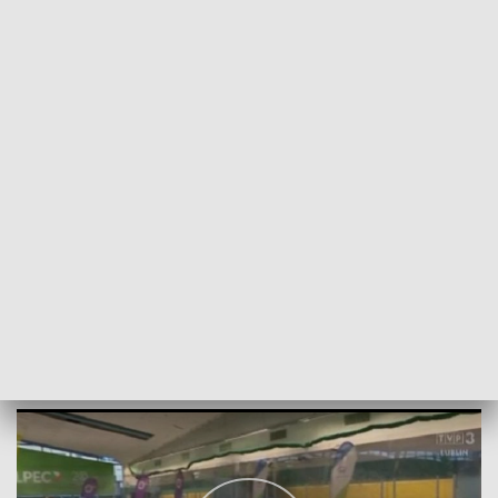
POWRÓT DO
LUBLIN
TVP REGIONY
Czas na łyżwy w Lublinie
2024-01-27