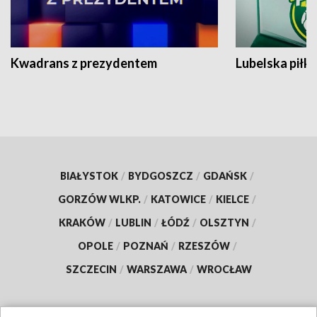
Kwadrans z prezydentem
Lubelska piłk
BIAŁYSTOK
/
BYDGOSZCZ
/
GDAŃSK
/
GORZÓW WLKP.
/
KATOWICE
/
KIELCE
/
KRAKÓW
/
LUBLIN
/
ŁÓDŹ
/
OLSZTYN
/
OPOLE
/
POZNAŃ
/
RZESZÓW
/
SZCZECIN
/
WARSZAWA
/
WROCŁAW