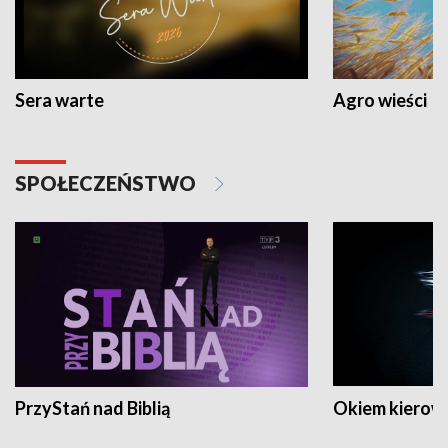
Sera warte
Agro wieści
SPOŁECZEŃSTWO
PrzyStań nad Biblią
Okiem kierow