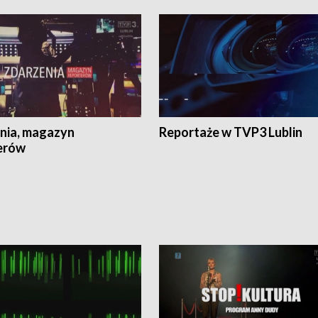
nia, magazyn
Reportaże w TVP3 Lublin
erów