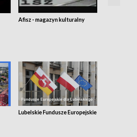
Afisz - magazyn kulturalny
Zobacz, co s
Lubelskie Fundusze Europejskie