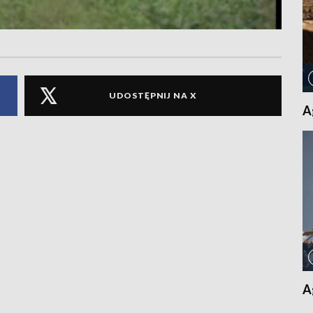
UDOSTĘPNIJ NA X
A
A