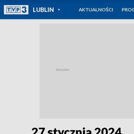
POWRÓT DO
LUBLIN
AKTUALNOŚCI
PRO
TVP REGIONY
27 stycznia 2024