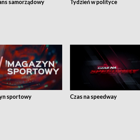
ans samorządowy
Tydzień w polityce
yn sportowy
Czas na speedway