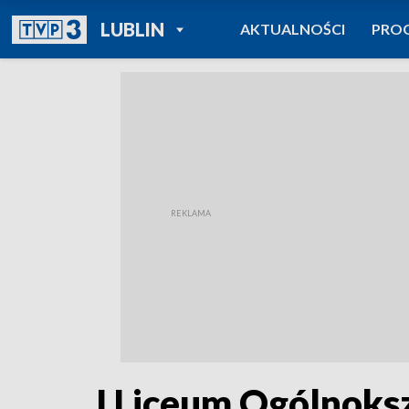
POWRÓT DO
LUBLIN
AKTUALNOŚCI
PRO
TVP REGIONY
I Liceum Ogólnoks