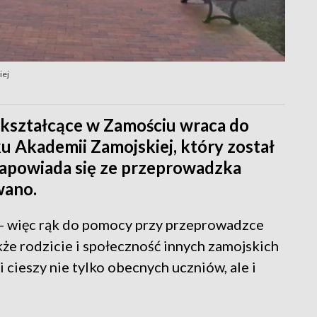
iej
okształcące w Zamościu wraca do
nku Akademii Zamojskiej, który został
powiada się ze przeprowadzka
wano.
b - więc rąk do pomocy przy przeprowadzce
akże rodzicie i społeczność innych zamojskich
i cieszy nie tylko obecnych uczniów, ale i