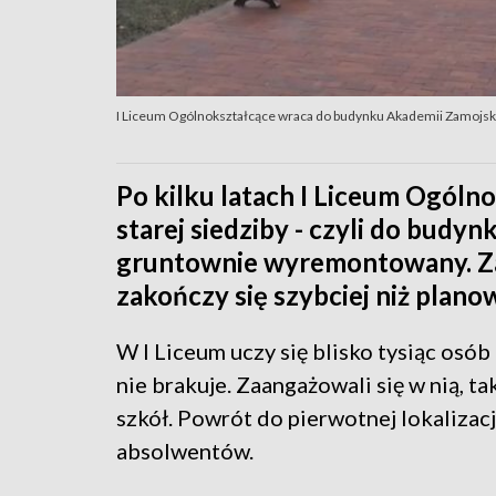
I Liceum Ogólnokształcące wraca do budynku Akademii Zamojsk
Po kilku latach I Liceum Ogóln
starej siedziby - czyli do budy
gruntownie wyremontowany. Za
zakończy się szybciej niż plano
W I Liceum uczy się blisko tysiąc osó
nie brakuje. Zaangażowali się w nią, t
szkół. Powrót do pierwotnej lokalizacj
absolwentów.