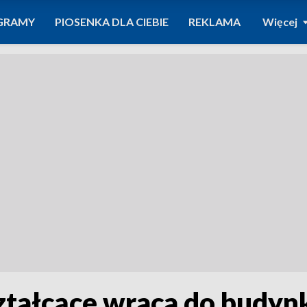
GRAMY
PIOSENKA DLA CIEBIE
REKLAMA
Więcej
ztałcące wraca do budyn