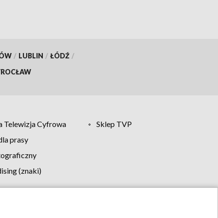
KÓW
/
LUBLIN
/
ŁÓDŹ
/
ROCŁAW
 Telewizja Cyfrowa
Sklep TVP
la prasy
tograficzny
sing (znaki)