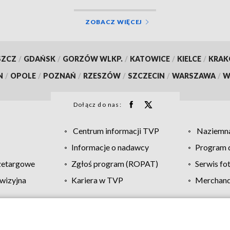
ZOBACZ WIĘCEJ
SZCZ
/
GDAŃSK
/
GORZÓW WLKP.
/
KATOWICE
/
KIELCE
/
KRA
N
/
OPOLE
/
POZNAŃ
/
RZESZÓW
/
SZCZECIN
/
WARSZAWA
/
W
Dołącz do nas:
Centrum informacji TVP
Naziemna
Informacje o nadawcy
Program d
zetargowe
Zgłoś program (ROPAT)
Serwis fo
wizyjna
Kariera w TVP
Merchandi