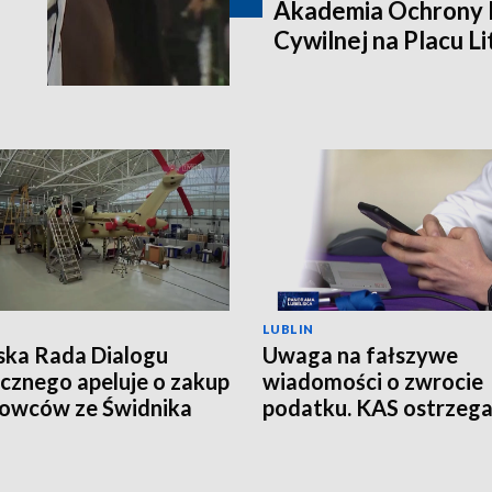
Akademia Ochrony L
Cywilnej na Placu L
LUBLIN
ska Rada Dialogu
Uwaga na fałszywe
cznego apeluje o zakup
wiadomości o zwrocie
owców ze Świdnika
podatku. KAS ostrzeg
przed oszustwem