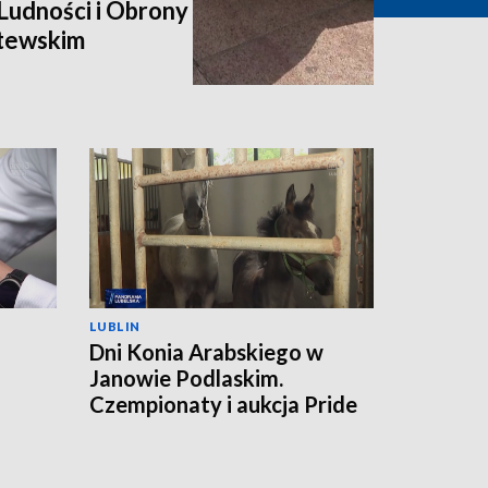
udności i Obrony
itewskim
LUBLIN
Dni Konia Arabskiego w
Janowie Podlaskim.
a
Czempionaty i aukcja Pride
of Poland