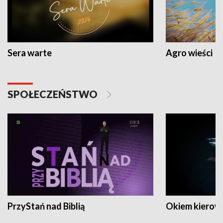
Sera warte
Agro wieści
SPOŁECZEŃSTWO
PrzyStań nad Biblią
Okiem kierow