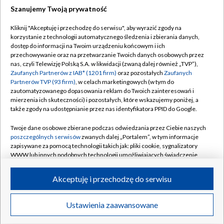
Szanujemy Twoją prywatność
Dołącz do nas:
Kliknij "Akceptuję i przechodzę do serwisu", aby wyrazić zgody na
korzystanie z technologii automatycznego śledzenia i zbierania danych,
TVP
dostęp do informacji na Twoim urządzeniu końcowym i ich
Abonament TVP
przechowywanie oraz na przetwarzanie Twoich danych osobowych przez
Regulamin TVP
nas, czyli Telewizję Polską S.A. w likwidacji (zwaną dalej również „TVP”),
Emisja w TVP
Polityka prywatności
Zaufanych Partnerów z IAB* (1201 firm)
oraz pozostałych
Zaufanych
Partnerów TVP (93 firm)
, w celach marketingowych (w tym do
Centrum informacji TVP
Moje zgody
zautomatyzowanego dopasowania reklam do Twoich zainteresowań i
mierzenia ich skuteczności) i pozostałych, które wskazujemy poniżej, a
Naziemna Telewizja Cyfrowa
Pomoc
także zgody na udostępnianie przez nas identyfikatora PPID do Google.
Sklep TVP
Biuro reklamy
Twoje dane osobowe zbierane podczas odwiedzania przez Ciebie naszych
Rada Programowa
Kontakt
poszczególnych serwisów
zwanych dalej „Portalem”, w tym informacje
zapisywane za pomocą technologii takich jak: pliki cookie, sygnalizatory
System NOS
WWW lub innych podobnych technologii umożliwiających świadczenie
dopasowanych i bezpiecznych usług, personalizację treści oraz reklam,
Informacje o nadawcy
Kanały
udostępnianie funkcji mediów społecznościowych oraz analizowanie
Akceptuję i przechodzę do serwisu
ruchu w Internecie.
Program dla prasy
©2026 Telewizja Polska S.A. w likwidacji
Biuro Reklamy
Twoje dane osobowe zbierane podczas odwiedzania przez Ciebie
Ustawienia zaawansowane
poszczególnych serwisów
na Portalu, takie jak adresy IP, identyfikatory
Ogłoszenie przetargowe
Twoich urządzeń końcowych i identyfikatory plików cookie, informacje o