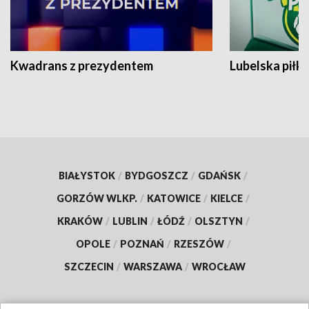
Kwadrans z prezydentem
Lubelska piłk
BIAŁYSTOK
/
BYDGOSZCZ
/
GDAŃSK
/
GORZÓW WLKP.
/
KATOWICE
/
KIELCE
/
KRAKÓW
/
LUBLIN
/
ŁÓDŹ
/
OLSZTYN
/
OPOLE
/
POZNAŃ
/
RZESZÓW
/
SZCZECIN
/
WARSZAWA
/
WROCŁAW