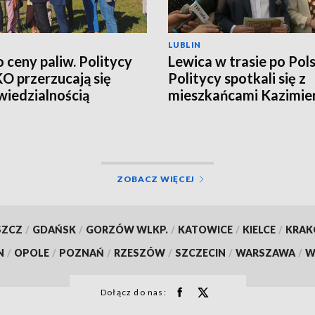
LUBLIN
o ceny paliw. Politycy
Lewica w trasie po Pols
 KO przerzucają się
Politycy spotkali się z
iedzialnością
mieszkańcami Kazimie
Dolnego
ZOBACZ WIĘCEJ
SZCZ
/
GDAŃSK
/
GORZÓW WLKP.
/
KATOWICE
/
KIELCE
/
KRA
N
/
OPOLE
/
POZNAŃ
/
RZESZÓW
/
SZCZECIN
/
WARSZAWA
/
W
Dołącz do nas: