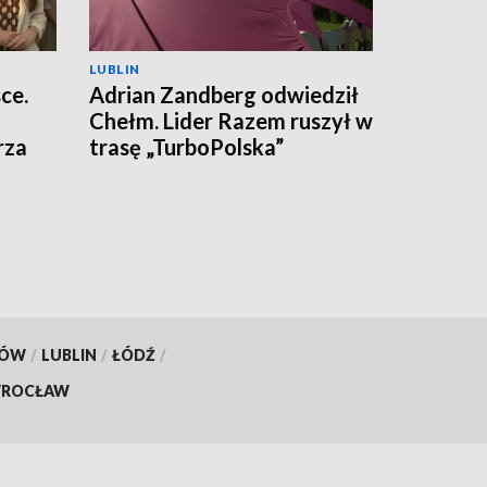
LUBLIN
ce.
Adrian Zandberg odwiedził
Chełm. Lider Razem ruszył w
rza
trasę „TurboPolska”
KÓW
/
LUBLIN
/
ŁÓDŹ
/
ROCŁAW