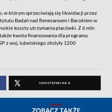
o, w którym sprzeciwiają się likwidacji przez
stytutu Badań nad Renesansem i Barokiem w
okie koszty utrzymania placówki. Z 6 mln
 także kwota finansowania dla programu
P z woj. lubelskiego złożyły 1200
UDOSTĘPNIJ NA X
ZOBACZ TAKŻE