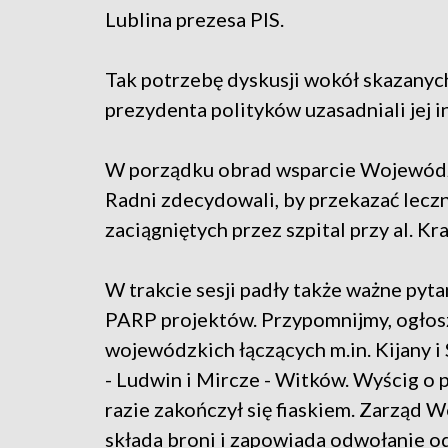
Lublina prezesa PIS.
Tak potrzebę dyskusji wokół skazanyc
prezydenta polityków uzasadniali jej i
W porządku obrad wsparcie Wojewódzk
Radni zdecydowali, by przekazać lecz
zaciągniętych przez szpital przy al. K
W trakcie sesji padły także ważne pyt
PARP projektów. Przypomnijmy, ogłosz
wojewódzkich łączących m.in. Kijany 
- Ludwin i Mircze - Witków. Wyścig o
razie zakończył się fiaskiem. Zarząd
składa broni i zapowiada odwołanie od