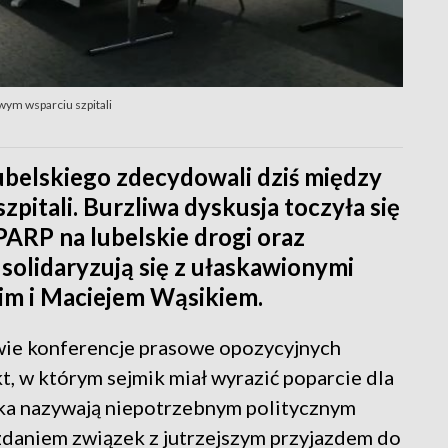
ym wsparciu szpitali
belskiego zdecydowali dziś między
pitali. Burzliwa dyskusja toczyła się
RP na lubelskie drogi oraz
solidaryzują się z ułaskawionymi
im i Maciejem Wąsikiem.
wie konferencje prasowe opozycyjnych
, w którym sejmik miał wyrazić poparcie dla
ka nazywają niepotrzebnym politycznym
zdaniem związek z jutrzejszym przyjazdem do