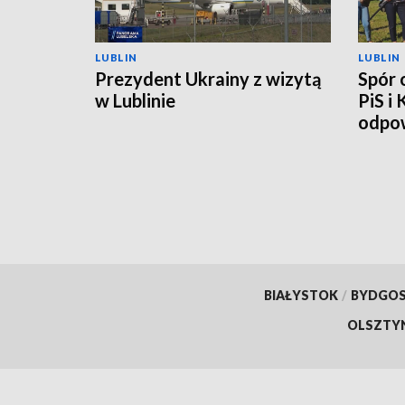
LUBLIN
LUBLIN
Prezydent Ukrainy z wizytą
Spór 
w Lublinie
PiS i
odpow
BIAŁYSTOK
/
BYDGO
OLSZTY