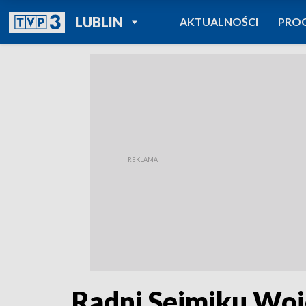
POWRÓT DO
LUBLIN
AKTUALNOŚCI
PRO
TVP REGIONY
Radni Sejmiku Woj