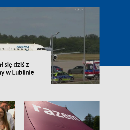
 się dziś z
y w Lublinie