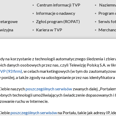
Centrum informacji TVP
Naziemna
Informacje o nadawcy
Program d
zetargowe
Zgłoś program (ROPAT)
Serwis fo
wizyjna
Kariera w TVP
Merchandi
Polityka prywatności
Moje zgody
Pomoc
Biuro re
ody na korzystanie z technologii automatycznego śledzenia i zbie
 danych osobowych przez nas, czyli Telewizję Polską S.A. w likw
VP (93 firm)
, w celach marketingowych (w tym do zautomatyzow
 poniżej, a także zgody na udostępnianie przez nas identyfikator
Ciebie naszych
poszczególnych serwisów
zwanych dalej „Portalem
obnych technologii umożliwiających świadczenie dopasowanych i be
zowanie ruchu w Internecie.
Ciebie
poszczególnych serwisów
na Portalu, takie jak adresy IP, 