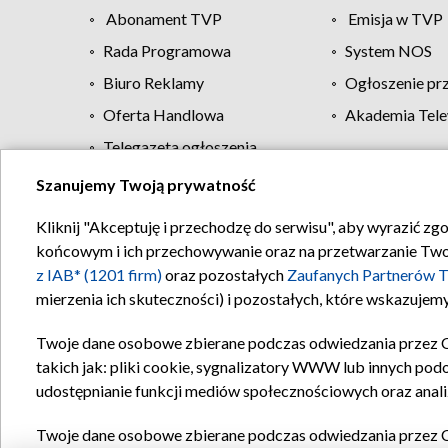
Abonament TVP
Emisja w TVP
Rada Programowa
System NOS
Biuro Reklamy
Ogłoszenie pr
Oferta Handlowa
Akademia Tele
Telegazeta ogłoszenia
Szanujemy Twoją prywatność
Regulamin TVP
Kliknij "Akceptuję i przechodzę do serwisu", aby wyrazić zg
końcowym i ich przechowywanie oraz na przetwarzanie Twoich
z IAB* (1201 firm)
oraz pozostałych
Zaufanych Partnerów T
mierzenia ich skuteczności) i pozostałych, które wskazujemy
Twoje dane osobowe zbierane podczas odwiedzania przez 
takich jak: pliki cookie, sygnalizatory WWW lub innych pod
udostępnianie funkcji mediów społecznościowych oraz anali
Twoje dane osobowe zbierane podczas odwiedzania przez 