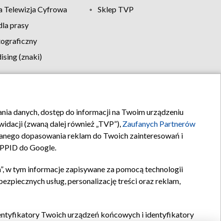
 Telewizja Cyfrowa
Sklep TVP
la prasy
tograficzny
sing (znaki)
klamy
Kontakt
rania danych, dostęp do informacji na Twoim urządzeniu
idacji (zwaną dalej również „TVP”),
Zaufanych Partnerów
anego dopasowania reklam do Twoich zainteresowań i
a PPID do Google.
”, w tym informacje zapisywane za pomocą technologii
zpiecznych usług, personalizację treści oraz reklam,
identyfikatory Twoich urządzeń końcowych i identyfikatory