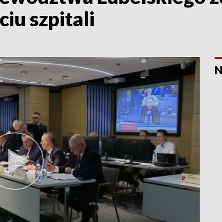
iu szpitali
N