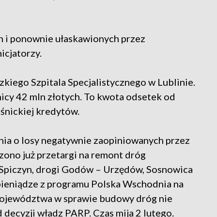
h i ponownie ułaskawionych przez
nicjatorzy.
iego Szpitala Specjalistycznego w Lublinie.
nicy 42 mln złotych. To kwota odsetek od
raśnickiej kredytów.
ania o losy negatywnie zaopiniowanych przez
ono już przetargi na remont dróg
i Spiczyn, drogi Godów – Urzędów, Sosnowica
 pieniądze z programu Polska Wschodnia na
 Województwa w sprawie budowy dróg nie
 decyzji władz PARP. Czas mija 2 lutego.