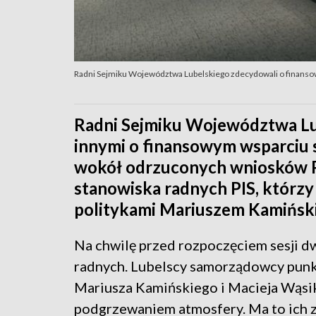
Radni Sejmiku Województwa Lubelskiego zdecydowali o finansow
Radni Sejmiku Województwa Lu
innymi o finansowym wsparciu sz
wokół odrzuconych wniosków PA
stanowiska radnych PIS, którzy 
politykami Mariuszem Kamińsk
Na chwilę przed rozpoczęciem sesji d
radnych. Lubelscy samorządowcy punkt
Mariusza Kamińskiego i Macieja Wąsi
podgrzewaniem atmosfery. Ma to ich 