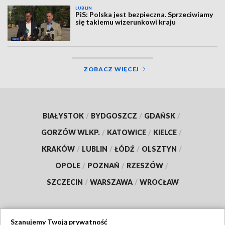
LUBLIN
PiS: Polska jest bezpieczna. Sprzeciwiamy
się takiemu wizerunkowi kraju
ZOBACZ WIĘCEJ
BIAŁYSTOK
/
BYDGOSZCZ
/
GDAŃSK
/
GORZÓW WLKP.
/
KATOWICE
/
KIELCE
/
KRAKÓW
/
LUBLIN
/
ŁÓDŹ
/
OLSZTYN
/
OPOLE
/
POZNAŃ
/
RZESZÓW
/
SZCZECIN
/
WARSZAWA
/
WROCŁAW
Szanujemy Twoją prywatność