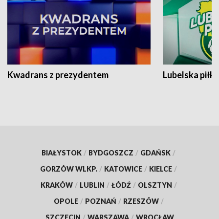
Kwadrans z prezydentem
Lubelska piłk
BIAŁYSTOK
/
BYDGOSZCZ
/
GDAŃSK
/
GORZÓW WLKP.
/
KATOWICE
/
KIELCE
/
KRAKÓW
/
LUBLIN
/
ŁÓDŹ
/
OLSZTYN
/
OPOLE
/
POZNAŃ
/
RZESZÓW
/
SZCZECIN
/
WARSZAWA
/
WROCŁAW