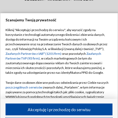
Szanujemy Twoją prywatność
Dołącz do nas:
Kliknij "Akceptuję i przechodzę do serwisu", aby wyrazić zgody na
korzystanie z technologii automatycznego śledzenia i zbierania danych,
TVP
dostęp do informacji na Twoim urządzeniu końcowym i ich
Abonament TVP
przechowywanie oraz na przetwarzanie Twoich danych osobowych przez
Regulamin TVP
nas, czyli Telewizję Polską S.A. w likwidacji (zwaną dalej również „TVP”),
Emisja w TVP
Polityka prywatności
Zaufanych Partnerów z IAB* (1201 firm)
oraz pozostałych
Zaufanych
Partnerów TVP (93 firm)
, w celach marketingowych (w tym do
Centrum informacji TVP
Moje zgody
zautomatyzowanego dopasowania reklam do Twoich zainteresowań i
mierzenia ich skuteczności) i pozostałych, które wskazujemy poniżej, a
Naziemna Telewizja Cyfrowa
Pomoc
także zgody na udostępnianie przez nas identyfikatora PPID do Google.
Sklep TVP
Biuro reklamy
Twoje dane osobowe zbierane podczas odwiedzania przez Ciebie naszych
Rada Programowa
Kontakt
poszczególnych serwisów
zwanych dalej „Portalem”, w tym informacje
zapisywane za pomocą technologii takich jak: pliki cookie, sygnalizatory
System NOS
WWW lub innych podobnych technologii umożliwiających świadczenie
dopasowanych i bezpiecznych usług, personalizację treści oraz reklam,
Informacje o nadawcy
Kanały
udostępnianie funkcji mediów społecznościowych oraz analizowanie
Akceptuję i przechodzę do serwisu
ruchu w Internecie.
Program dla prasy
©2026 Telewizja Polska S.A. w likwidacji