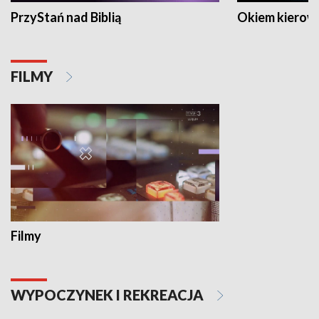
PrzyStań nad Biblią
Okiem kierow
FILMY
Filmy
WYPOCZYNEK I REKREACJA