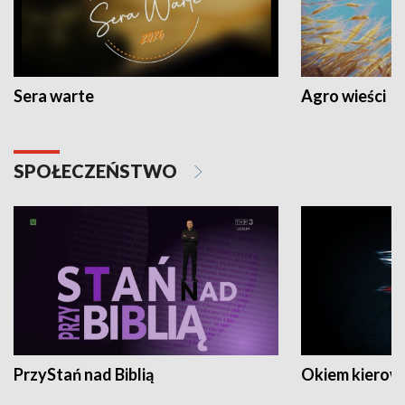
Sera warte
Agro wieści
SPOŁECZEŃSTWO
PrzyStań nad Biblią
Okiem kierow