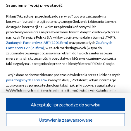
Szanujemy Twoją prywatność
Dołącz do nas:
Kliknij "Akceptuję i przechodzę do serwisu", aby wyrazić zgody na
korzystanie z technologii automatycznego śledzenia i zbierania danych,
TVP
dostęp do informacji na Twoim urządzeniu końcowym i ich
Abonament TVP
przechowywanie oraz na przetwarzanie Twoich danych osobowych przez
Regulamin TVP
nas, czyli Telewizję Polską S.A. w likwidacji (zwaną dalej również „TVP”),
Emisja w TVP
Polityka prywatności
Zaufanych Partnerów z IAB* (1201 firm)
oraz pozostałych
Zaufanych
Partnerów TVP (93 firm)
, w celach marketingowych (w tym do
Centrum informacji TVP
Moje zgody
zautomatyzowanego dopasowania reklam do Twoich zainteresowań i
mierzenia ich skuteczności) i pozostałych, które wskazujemy poniżej, a
Naziemna Telewizja Cyfrowa
Pomoc
także zgody na udostępnianie przez nas identyfikatora PPID do Google.
Sklep TVP
Biuro reklamy
Twoje dane osobowe zbierane podczas odwiedzania przez Ciebie naszych
Rada Programowa
Kontakt
poszczególnych serwisów
zwanych dalej „Portalem”, w tym informacje
zapisywane za pomocą technologii takich jak: pliki cookie, sygnalizatory
System NOS
WWW lub innych podobnych technologii umożliwiających świadczenie
dopasowanych i bezpiecznych usług, personalizację treści oraz reklam,
Informacje o nadawcy
Kanały
udostępnianie funkcji mediów społecznościowych oraz analizowanie
Akceptuję i przechodzę do serwisu
ruchu w Internecie.
Program dla prasy
©2026 Telewizja Polska S.A. w likwidacji
Biuro Reklamy
Twoje dane osobowe zbierane podczas odwiedzania przez Ciebie
Ustawienia zaawansowane
poszczególnych serwisów
na Portalu, takie jak adresy IP, identyfikatory
Ogłoszenie przetargowe
Twoich urządzeń końcowych i identyfikatory plików cookie, informacje o