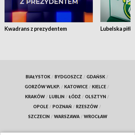
Kwadrans z prezydentem
Lubelska piłk
BIAŁYSTOK
/
BYDGOSZCZ
/
GDAŃSK
/
GORZÓW WLKP.
/
KATOWICE
/
KIELCE
/
KRAKÓW
/
LUBLIN
/
ŁÓDŹ
/
OLSZTYN
/
OPOLE
/
POZNAŃ
/
RZESZÓW
/
SZCZECIN
/
WARSZAWA
/
WROCŁAW