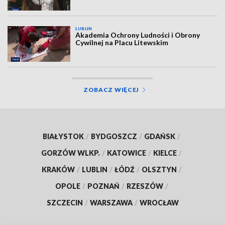
LUBLIN
Akademia Ochrony Ludności i Obrony
Cywilnej na Placu Litewskim
ZOBACZ WIĘCEJ
BIAŁYSTOK
/
BYDGOSZCZ
/
GDAŃSK
/
GORZÓW WLKP.
/
KATOWICE
/
KIELCE
/
KRAKÓW
/
LUBLIN
/
ŁÓDŹ
/
OLSZTYN
/
OPOLE
/
POZNAŃ
/
RZESZÓW
/
SZCZECIN
/
WARSZAWA
/
WROCŁAW