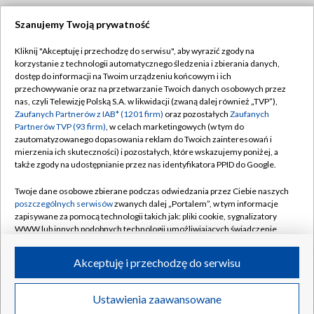
Szanujemy Twoją prywatność
Dołącz do nas:
Kliknij "Akceptuję i przechodzę do serwisu", aby wyrazić zgody na
korzystanie z technologii automatycznego śledzenia i zbierania danych,
TVP
dostęp do informacji na Twoim urządzeniu końcowym i ich
Abonament TVP
przechowywanie oraz na przetwarzanie Twoich danych osobowych przez
Regulamin TVP
nas, czyli Telewizję Polską S.A. w likwidacji (zwaną dalej również „TVP”),
Emisja w TVP
Polityka prywatności
Zaufanych Partnerów z IAB* (1201 firm)
oraz pozostałych
Zaufanych
Partnerów TVP (93 firm)
, w celach marketingowych (w tym do
Centrum informacji TVP
Moje zgody
zautomatyzowanego dopasowania reklam do Twoich zainteresowań i
mierzenia ich skuteczności) i pozostałych, które wskazujemy poniżej, a
Naziemna Telewizja Cyfrowa
Pomoc
także zgody na udostępnianie przez nas identyfikatora PPID do Google.
Sklep TVP
Biuro reklamy
Twoje dane osobowe zbierane podczas odwiedzania przez Ciebie naszych
Rada Programowa
Kontakt
poszczególnych serwisów
zwanych dalej „Portalem”, w tym informacje
zapisywane za pomocą technologii takich jak: pliki cookie, sygnalizatory
System NOS
WWW lub innych podobnych technologii umożliwiających świadczenie
dopasowanych i bezpiecznych usług, personalizację treści oraz reklam,
Informacje o nadawcy
Kanały
udostępnianie funkcji mediów społecznościowych oraz analizowanie
Akceptuję i przechodzę do serwisu
ruchu w Internecie.
Program dla prasy
©2026 Telewizja Polska S.A. w likwidacji
Biuro Reklamy
Twoje dane osobowe zbierane podczas odwiedzania przez Ciebie
Ustawienia zaawansowane
poszczególnych serwisów
na Portalu, takie jak adresy IP, identyfikatory
Ogłoszenie przetargowe