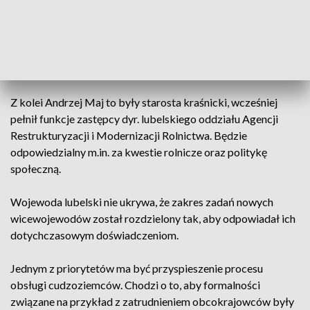
Wojciech Wołoch jest byłym funkcjonariuszem Straży
Granicznej. Był już związany z lubelskim urzędem jako
dyrektor Biura Obsługi. Jako pierwszy wicewojewoda
będzie odpowiedzialny m.in. za infrastrukturę czy sprawy
obywatelskie.
Z kolei Andrzej Maj to były starosta kraśnicki, wcześniej
pełnił funkcje zastępcy dyr. lubelskiego oddziału Agencji
Restrukturyzacji i Modernizacji Rolnictwa. Będzie
odpowiedzialny m.in. za kwestie rolnicze oraz politykę
społeczną.
Wojewoda lubelski nie ukrywa, że zakres zadań nowych
wicewojewodów został rozdzielony tak, aby odpowiadał ich
dotychczasowym doświadczeniom.
Jednym z priorytetów ma być przyspieszenie procesu
obsługi cudzoziemców. Chodzi o to, aby formalności
związane na przykład z zatrudnieniem obcokrajowców były