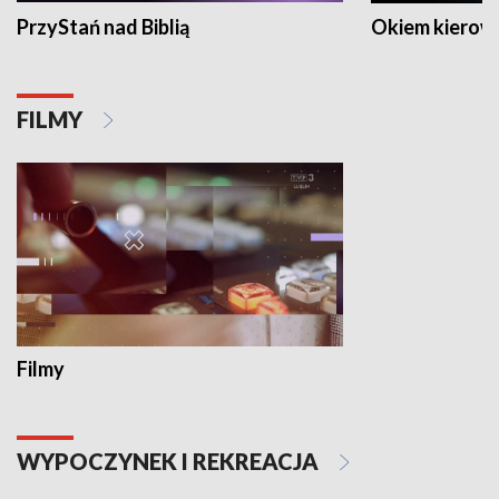
PrzyStań nad Biblią
Okiem kierow
FILMY
Filmy
WYPOCZYNEK I REKREACJA