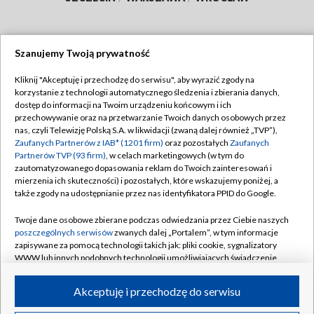
Szanujemy Twoją prywatność
Dołącz do nas:
Kliknij "Akceptuję i przechodzę do serwisu", aby wyrazić zgody na
korzystanie z technologii automatycznego śledzenia i zbierania danych,
TVP
dostęp do informacji na Twoim urządzeniu końcowym i ich
Abonament TVP
przechowywanie oraz na przetwarzanie Twoich danych osobowych przez
Regulamin TVP
nas, czyli Telewizję Polską S.A. w likwidacji (zwaną dalej również „TVP”),
Emisja w TVP
Polityka prywatności
Zaufanych Partnerów z IAB* (1201 firm)
oraz pozostałych
Zaufanych
Partnerów TVP (93 firm)
, w celach marketingowych (w tym do
Centrum informacji TVP
Moje zgody
zautomatyzowanego dopasowania reklam do Twoich zainteresowań i
mierzenia ich skuteczności) i pozostałych, które wskazujemy poniżej, a
Naziemna Telewizja Cyfrowa
Pomoc
także zgody na udostępnianie przez nas identyfikatora PPID do Google.
Sklep TVP
Biuro reklamy
Twoje dane osobowe zbierane podczas odwiedzania przez Ciebie naszych
Rada Programowa
Kontakt
poszczególnych serwisów
zwanych dalej „Portalem”, w tym informacje
zapisywane za pomocą technologii takich jak: pliki cookie, sygnalizatory
System NOS
WWW lub innych podobnych technologii umożliwiających świadczenie
dopasowanych i bezpiecznych usług, personalizację treści oraz reklam,
Informacje o nadawcy
Kanały
udostępnianie funkcji mediów społecznościowych oraz analizowanie
Akceptuję i przechodzę do serwisu
ruchu w Internecie.
Program dla prasy
©2026 Telewizja Polska S.A. w likwidacji