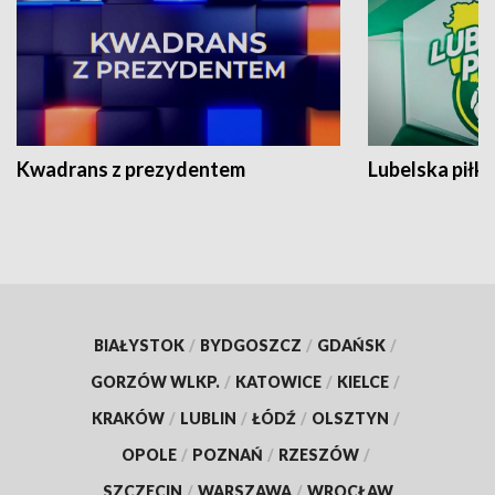
Kwadrans z prezydentem
Lubelska piłk
BIAŁYSTOK
/
BYDGOSZCZ
/
GDAŃSK
/
GORZÓW WLKP.
/
KATOWICE
/
KIELCE
/
KRAKÓW
/
LUBLIN
/
ŁÓDŹ
/
OLSZTYN
/
OPOLE
/
POZNAŃ
/
RZESZÓW
/
SZCZECIN
/
WARSZAWA
/
WROCŁAW