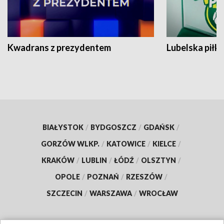
Kwadrans z prezydentem
Lubelska piłk
BIAŁYSTOK
/
BYDGOSZCZ
/
GDAŃSK
/
GORZÓW WLKP.
/
KATOWICE
/
KIELCE
/
KRAKÓW
/
LUBLIN
/
ŁÓDŹ
/
OLSZTYN
/
OPOLE
/
POZNAŃ
/
RZESZÓW
/
SZCZECIN
/
WARSZAWA
/
WROCŁAW