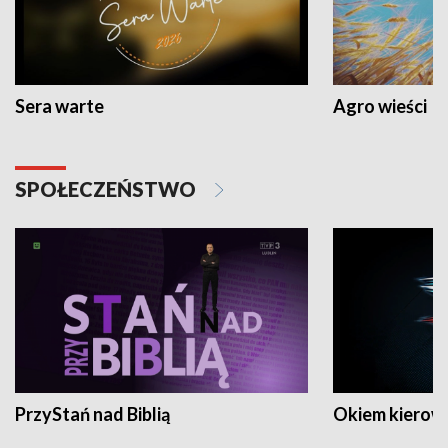
Sera warte
Agro wieści
SPOŁECZEŃSTWO
PrzyStań nad Biblią
Okiem kierow