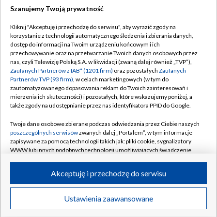
Szanujemy Twoją prywatność
Dołącz do nas:
Kliknij "Akceptuję i przechodzę do serwisu", aby wyrazić zgody na
korzystanie z technologii automatycznego śledzenia i zbierania danych,
TVP
dostęp do informacji na Twoim urządzeniu końcowym i ich
Abonament TVP
przechowywanie oraz na przetwarzanie Twoich danych osobowych przez
Regulamin TVP
nas, czyli Telewizję Polską S.A. w likwidacji (zwaną dalej również „TVP”),
Emisja w TVP
Polityka prywatności
Zaufanych Partnerów z IAB* (1201 firm)
oraz pozostałych
Zaufanych
Partnerów TVP (93 firm)
, w celach marketingowych (w tym do
Centrum informacji TVP
Moje zgody
zautomatyzowanego dopasowania reklam do Twoich zainteresowań i
mierzenia ich skuteczności) i pozostałych, które wskazujemy poniżej, a
Naziemna Telewizja Cyfrowa
Pomoc
także zgody na udostępnianie przez nas identyfikatora PPID do Google.
Sklep TVP
Biuro reklamy
Twoje dane osobowe zbierane podczas odwiedzania przez Ciebie naszych
Rada Programowa
Kontakt
poszczególnych serwisów
zwanych dalej „Portalem”, w tym informacje
zapisywane za pomocą technologii takich jak: pliki cookie, sygnalizatory
System NOS
WWW lub innych podobnych technologii umożliwiających świadczenie
dopasowanych i bezpiecznych usług, personalizację treści oraz reklam,
Informacje o nadawcy
Kanały
udostępnianie funkcji mediów społecznościowych oraz analizowanie
Akceptuję i przechodzę do serwisu
ruchu w Internecie.
Program dla prasy
©2026 Telewizja Polska S.A. w likwidacji
Biuro Reklamy
Twoje dane osobowe zbierane podczas odwiedzania przez Ciebie
Ustawienia zaawansowane
poszczególnych serwisów
na Portalu, takie jak adresy IP, identyfikatory
Ogłoszenie przetargowe
Twoich urządzeń końcowych i identyfikatory plików cookie, informacje o