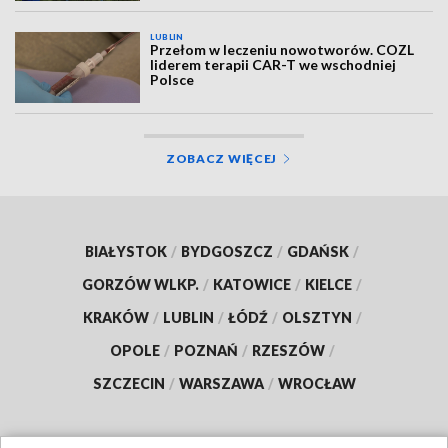
LUBLIN
Przełom w leczeniu nowotworów. COZL
liderem terapii CAR-T we wschodniej
Polsce
ZOBACZ WIĘCEJ
BIAŁYSTOK
/
BYDGOSZCZ
/
GDAŃSK
/
GORZÓW WLKP.
/
KATOWICE
/
KIELCE
/
KRAKÓW
/
LUBLIN
/
ŁÓDŹ
/
OLSZTYN
/
OPOLE
/
POZNAŃ
/
RZESZÓW
/
SZCZECIN
/
WARSZAWA
/
WROCŁAW