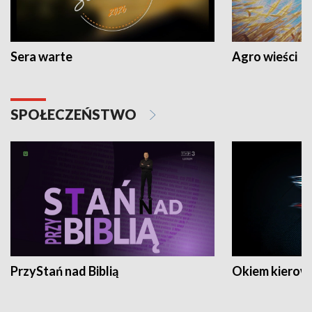
Sera warte
Agro wieści
SPOŁECZEŃSTWO
PrzyStań nad Biblią
Okiem kierow