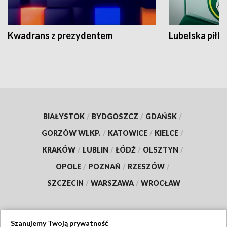
Kwadrans z prezydentem
Lubelska piłk
BIAŁYSTOK
/
BYDGOSZCZ
/
GDAŃSK
/
GORZÓW WLKP.
/
KATOWICE
/
KIELCE
/
KRAKÓW
/
LUBLIN
/
ŁÓDŹ
/
OLSZTYN
/
OPOLE
/
POZNAŃ
/
RZESZÓW
/
SZCZECIN
/
WARSZAWA
/
WROCŁAW
Szanujemy Twoją prywatność