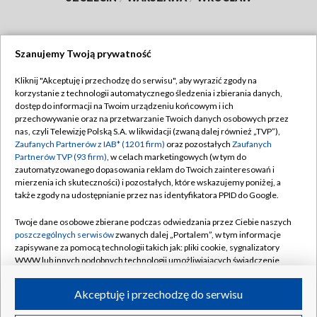
Szanujemy Twoją prywatność
Dołącz do nas:
Kliknij "Akceptuję i przechodzę do serwisu", aby wyrazić zgody na
korzystanie z technologii automatycznego śledzenia i zbierania danych,
TVP
dostęp do informacji na Twoim urządzeniu końcowym i ich
Abonament TVP
przechowywanie oraz na przetwarzanie Twoich danych osobowych przez
Regulamin TVP
nas, czyli Telewizję Polską S.A. w likwidacji (zwaną dalej również „TVP”),
Emisja w TVP
Polityka prywatności
Zaufanych Partnerów z IAB* (1201 firm)
oraz pozostałych
Zaufanych
Partnerów TVP (93 firm)
, w celach marketingowych (w tym do
Centrum informacji TVP
Moje zgody
zautomatyzowanego dopasowania reklam do Twoich zainteresowań i
mierzenia ich skuteczności) i pozostałych, które wskazujemy poniżej, a
Naziemna Telewizja Cyfrowa
Pomoc
także zgody na udostępnianie przez nas identyfikatora PPID do Google.
Sklep TVP
Biuro reklamy
Twoje dane osobowe zbierane podczas odwiedzania przez Ciebie naszych
Rada Programowa
Kontakt
poszczególnych serwisów
zwanych dalej „Portalem”, w tym informacje
zapisywane za pomocą technologii takich jak: pliki cookie, sygnalizatory
System NOS
WWW lub innych podobnych technologii umożliwiających świadczenie
dopasowanych i bezpiecznych usług, personalizację treści oraz reklam,
Informacje o nadawcy
Kanały
udostępnianie funkcji mediów społecznościowych oraz analizowanie
Akceptuję i przechodzę do serwisu
ruchu w Internecie.
Program dla prasy
©2026 Telewizja Polska S.A. w likwidacji