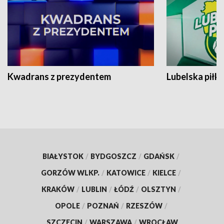
Kwadrans z prezydentem
Lubelska piłk
BIAŁYSTOK
/
BYDGOSZCZ
/
GDAŃSK
/
GORZÓW WLKP.
/
KATOWICE
/
KIELCE
/
KRAKÓW
/
LUBLIN
/
ŁÓDŹ
/
OLSZTYN
/
OPOLE
/
POZNAŃ
/
RZESZÓW
/
SZCZECIN
/
WARSZAWA
/
WROCŁAW