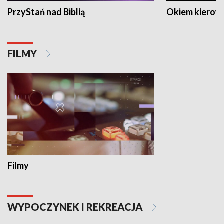
PrzyStań nad Biblią
Okiem kierow
FILMY
Filmy
WYPOCZYNEK I REKREACJA