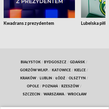
Kwadrans z prezydentem
Lubelska piłk
BIAŁYSTOK
/
BYDGOSZCZ
/
GDAŃSK
/
GORZÓW WLKP.
/
KATOWICE
/
KIELCE
/
KRAKÓW
/
LUBLIN
/
ŁÓDŹ
/
OLSZTYN
/
OPOLE
/
POZNAŃ
/
RZESZÓW
/
SZCZECIN
/
WARSZAWA
/
WROCŁAW