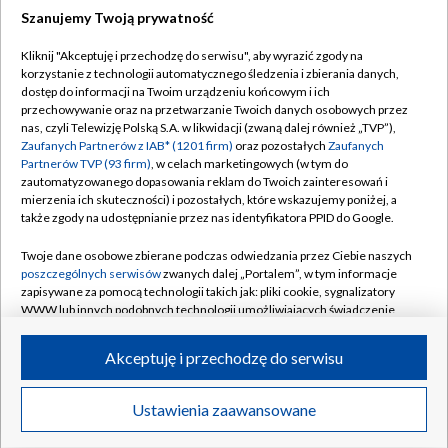
Szanujemy Twoją prywatność
Dołącz do nas:
Kliknij "Akceptuję i przechodzę do serwisu", aby wyrazić zgody na
korzystanie z technologii automatycznego śledzenia i zbierania danych,
TVP
dostęp do informacji na Twoim urządzeniu końcowym i ich
Abonament TVP
przechowywanie oraz na przetwarzanie Twoich danych osobowych przez
Regulamin TVP
nas, czyli Telewizję Polską S.A. w likwidacji (zwaną dalej również „TVP”),
Emisja w TVP
Polityka prywatności
Zaufanych Partnerów z IAB* (1201 firm)
oraz pozostałych
Zaufanych
Partnerów TVP (93 firm)
, w celach marketingowych (w tym do
Centrum informacji TVP
Moje zgody
zautomatyzowanego dopasowania reklam do Twoich zainteresowań i
mierzenia ich skuteczności) i pozostałych, które wskazujemy poniżej, a
Naziemna Telewizja Cyfrowa
Pomoc
także zgody na udostępnianie przez nas identyfikatora PPID do Google.
Sklep TVP
Biuro reklamy
Twoje dane osobowe zbierane podczas odwiedzania przez Ciebie naszych
Rada Programowa
Kontakt
poszczególnych serwisów
zwanych dalej „Portalem”, w tym informacje
zapisywane za pomocą technologii takich jak: pliki cookie, sygnalizatory
System NOS
WWW lub innych podobnych technologii umożliwiających świadczenie
dopasowanych i bezpiecznych usług, personalizację treści oraz reklam,
Informacje o nadawcy
Kanały
udostępnianie funkcji mediów społecznościowych oraz analizowanie
Akceptuję i przechodzę do serwisu
ruchu w Internecie.
Program dla prasy
©2026 Telewizja Polska S.A. w likwidacji
Biuro Reklamy
Twoje dane osobowe zbierane podczas odwiedzania przez Ciebie
Ustawienia zaawansowane
poszczególnych serwisów
na Portalu, takie jak adresy IP, identyfikatory
Ogłoszenie przetargowe
Twoich urządzeń końcowych i identyfikatory plików cookie, informacje o