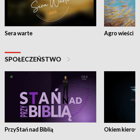
Sera warte
Agro wieści
SPOŁECZEŃSTWO
PrzyStań nad Biblią
Okiem kierow