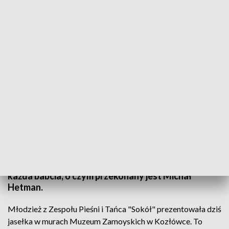
Dziś świętują babcie, jutro dziadkowie
Dziś Dzień Babci, a jutro Dzień Dziadka. Pierwsze
święto jest nasze, polskie. Drugie - przyszło ze
Stanów Zjednoczonych, ale najważniejsza w nim
jest pamięć o seniorach. I wdzięczność
najmłodszych za opiekę, życiową mądrość i
najlepsze pierogi na świecie, które lepi przecież
każda babcia, o czym przekonany jest Michał
Hetman.
Młodzież z Zespołu Pieśni i Tańca "Sokół" prezentowała dziś
jasełka w murach Muzeum Zamoyskich w Kozłówce. To