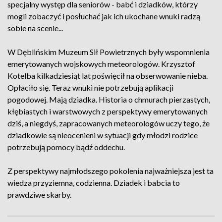
specjalny występ dla seniorów - babć i dziadków, którzy
mogli zobaczyć i posłuchać jak ich ukochane wnuki radzą
sobie na scenie...
W Dęblińskim Muzeum Sił Powietrznych były wspomnienia
emerytowanych wojskowych meteorologów. Krzysztof
Kotelba kilkadziesiąt lat poświęcił na obserwowanie nieba.
Opłaciło się. Teraz wnuki nie potrzebują aplikacji
pogodowej. Mają dziadka. Historia o chmurach pierzastych,
kłębiastych i warstwowych z perspektywy emerytowanych
dziś, a niegdyś, zapracowanych meteorologów uczy tego, że
dziadkowie są nieocenieni w sytuacji gdy młodzi rodzice
potrzebują pomocy bądź oddechu.
Z perspektywy najmłodszego pokolenia najważniejsza jest ta
wiedza przyziemna, codzienna. Dziadek i babcia to
prawdziwe skarby.