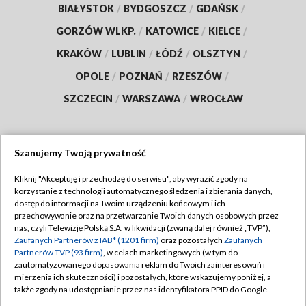
BIAŁYSTOK
/
BYDGOSZCZ
/
GDAŃSK
/
GORZÓW WLKP.
/
KATOWICE
/
KIELCE
/
KRAKÓW
/
LUBLIN
/
ŁÓDŹ
/
OLSZTYN
/
OPOLE
/
POZNAŃ
/
RZESZÓW
/
SZCZECIN
/
WARSZAWA
/
WROCŁAW
Szanujemy Twoją prywatność
Dołącz do nas:
Kliknij "Akceptuję i przechodzę do serwisu", aby wyrazić zgody na
korzystanie z technologii automatycznego śledzenia i zbierania danych,
TVP
dostęp do informacji na Twoim urządzeniu końcowym i ich
Abonament TVP
przechowywanie oraz na przetwarzanie Twoich danych osobowych przez
Regulamin TVP
nas, czyli Telewizję Polską S.A. w likwidacji (zwaną dalej również „TVP”),
Emisja w TVP
Polityka prywatności
Zaufanych Partnerów z IAB* (1201 firm)
oraz pozostałych
Zaufanych
Partnerów TVP (93 firm)
, w celach marketingowych (w tym do
Centrum informacji TVP
Moje zgody
zautomatyzowanego dopasowania reklam do Twoich zainteresowań i
mierzenia ich skuteczności) i pozostałych, które wskazujemy poniżej, a
Naziemna Telewizja Cyfrowa
Pomoc
także zgody na udostępnianie przez nas identyfikatora PPID do Google.
Sklep TVP