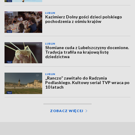
LUBLIN
Kazimierz Dolny gości dzieci polskiego
pochodzenia z ośmiu krajów
LUBLIN
Słomiane cuda z Lubelszczyzny docenione.
Tradycja trafiła na krajową listę
dziedzictwa
LUBLIN
„Ranczo” zawitało do Radzynia
Podlaskiego. Kultowy serial TVP wraca po
10 latach
ZOBACZ WIĘCEJ