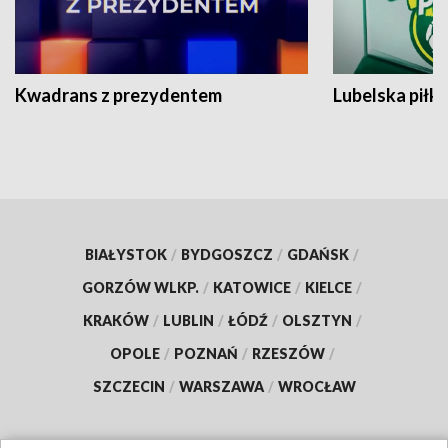
Kwadrans z prezydentem
Lubelska piłk
BIAŁYSTOK
/
BYDGOSZCZ
/
GDAŃSK
/
GORZÓW WLKP.
/
KATOWICE
/
KIELCE
/
KRAKÓW
/
LUBLIN
/
ŁÓDŹ
/
OLSZTYN
/
OPOLE
/
POZNAŃ
/
RZESZÓW
/
SZCZECIN
/
WARSZAWA
/
WROCŁAW