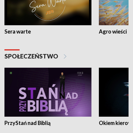
Sera warte
Agro wieści
SPOŁECZEŃSTWO
PrzyStań nad Biblią
Okiem kierow