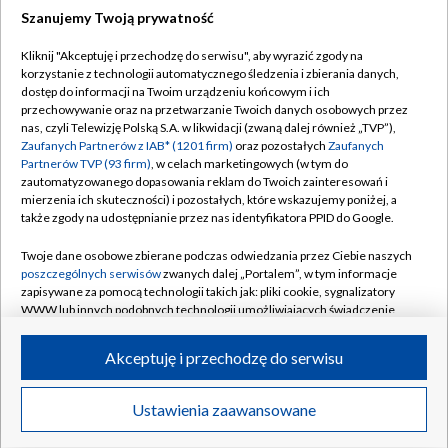
Szanujemy Twoją prywatność
Dołącz do nas:
Kliknij "Akceptuję i przechodzę do serwisu", aby wyrazić zgody na
korzystanie z technologii automatycznego śledzenia i zbierania danych,
TVP
dostęp do informacji na Twoim urządzeniu końcowym i ich
Abonament TVP
przechowywanie oraz na przetwarzanie Twoich danych osobowych przez
Regulamin TVP
nas, czyli Telewizję Polską S.A. w likwidacji (zwaną dalej również „TVP”),
Emisja w TVP
Polityka prywatności
Zaufanych Partnerów z IAB* (1201 firm)
oraz pozostałych
Zaufanych
Partnerów TVP (93 firm)
, w celach marketingowych (w tym do
Centrum informacji TVP
Moje zgody
zautomatyzowanego dopasowania reklam do Twoich zainteresowań i
mierzenia ich skuteczności) i pozostałych, które wskazujemy poniżej, a
Naziemna Telewizja Cyfrowa
Pomoc
także zgody na udostępnianie przez nas identyfikatora PPID do Google.
Sklep TVP
Biuro reklamy
Twoje dane osobowe zbierane podczas odwiedzania przez Ciebie naszych
Rada Programowa
Kontakt
poszczególnych serwisów
zwanych dalej „Portalem”, w tym informacje
zapisywane za pomocą technologii takich jak: pliki cookie, sygnalizatory
System NOS
WWW lub innych podobnych technologii umożliwiających świadczenie
dopasowanych i bezpiecznych usług, personalizację treści oraz reklam,
Informacje o nadawcy
Kanały
udostępnianie funkcji mediów społecznościowych oraz analizowanie
Akceptuję i przechodzę do serwisu
ruchu w Internecie.
Program dla prasy
©2026 Telewizja Polska S.A. w likwidacji
Biuro Reklamy
Twoje dane osobowe zbierane podczas odwiedzania przez Ciebie
Ustawienia zaawansowane
poszczególnych serwisów
na Portalu, takie jak adresy IP, identyfikatory
Ogłoszenie przetargowe
Twoich urządzeń końcowych i identyfikatory plików cookie, informacje o