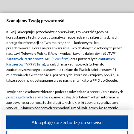
Szanujemy Twoją prywatność
Dołącz do nas:
Kliknij "Akceptuję i przechodzę do serwisu", aby wyrazić zgody na
korzystanie z technologii automatycznego śledzenia i zbierania danych,
TVP
dostęp do informacji na Twoim urządzeniu końcowym i ich
Abonament TVP
przechowywanie oraz na przetwarzanie Twoich danych osobowych przez
Regulamin TVP
nas, czyli Telewizję Polską S.A. w likwidacji (zwaną dalej również „TVP”),
Emisja w TVP
Polityka prywatności
Zaufanych Partnerów z IAB* (1201 firm)
oraz pozostałych
Zaufanych
Partnerów TVP (93 firm)
, w celach marketingowych (w tym do
Centrum informacji TVP
Moje zgody
zautomatyzowanego dopasowania reklam do Twoich zainteresowań i
mierzenia ich skuteczności) i pozostałych, które wskazujemy poniżej, a
Naziemna Telewizja Cyfrowa
Pomoc
także zgody na udostępnianie przez nas identyfikatora PPID do Google.
Sklep TVP
Biuro reklamy
Twoje dane osobowe zbierane podczas odwiedzania przez Ciebie naszych
Rada Programowa
Kontakt
poszczególnych serwisów
zwanych dalej „Portalem”, w tym informacje
zapisywane za pomocą technologii takich jak: pliki cookie, sygnalizatory
System NOS
WWW lub innych podobnych technologii umożliwiających świadczenie
dopasowanych i bezpiecznych usług, personalizację treści oraz reklam,
Informacje o nadawcy
Kanały
udostępnianie funkcji mediów społecznościowych oraz analizowanie
Akceptuję i przechodzę do serwisu
ruchu w Internecie.
Program dla prasy
©2026 Telewizja Polska S.A. w likwidacji