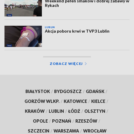
Weekend pełen smaków i dobrej zabawy w
Rykach
LUBLIN
Akcja poboru krwi w TVP3 Lublin
ZOBACZ WIĘCEJ
BIAŁYSTOK
/
BYDGOSZCZ
/
GDAŃSK
/
GORZÓW WLKP.
/
KATOWICE
/
KIELCE
/
KRAKÓW
/
LUBLIN
/
ŁÓDŹ
/
OLSZTYN
/
OPOLE
/
POZNAŃ
/
RZESZÓW
/
SZCZECIN
/
WARSZAWA
/
WROCŁAW