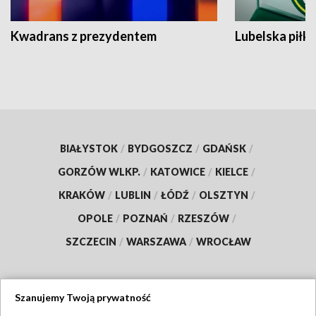
Kwadrans z prezydentem
Lubelska piłk
BIAŁYSTOK
/
BYDGOSZCZ
/
GDAŃSK
/
GORZÓW WLKP.
/
KATOWICE
/
KIELCE
/
KRAKÓW
/
LUBLIN
/
ŁÓDŹ
/
OLSZTYN
/
OPOLE
/
POZNAŃ
/
RZESZÓW
/
SZCZECIN
/
WARSZAWA
/
WROCŁAW
Szanujemy Twoją prywatność
Dołącz do nas: