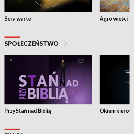
Sera warte
Agro wieści
SPOŁECZEŃSTWO
PrzyStań nad Biblią
Okiem kierow