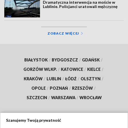
Dramatyczna interwencja na moście w
Lublinie. Policjanci uratowali mężczyznę
ZOBACZ WIĘCEJ
BIAŁYSTOK
/
BYDGOSZCZ
/
GDAŃSK
/
GORZÓW WLKP.
/
KATOWICE
/
KIELCE
/
KRAKÓW
/
LUBLIN
/
ŁÓDŹ
/
OLSZTYN
/
OPOLE
/
POZNAŃ
/
RZESZÓW
/
SZCZECIN
/
WARSZAWA
/
WROCŁAW
Szanujemy Twoją prywatność
Dołącz do nas: