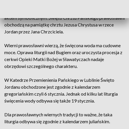
tradycja, która od lat była przekazywana z pokolenia na
pokolenie, na stałe wróciła w 2006 roku. Święcenie wody jest
aktem symbolicznym. Święto Chrztu Pańskiego prawosławni
obchodzą na pamiątkę chrztu Jezusa Chrystusa w rzece
Jordan przez Jana Chrzciciela.
Wierni prawosławni wierzą, że święcona woda ma cudowne
moce. Oprawa liturgii nad Bugiem oraz uroczysta procesja z
cerkwi Opieki Matki Bożej w Sławatyczach nadaje
obrzędowi szczególnego charakteru.
W Katedrze Przemienienia Pańskiego w Lublinie Święto
Jordanu obchodzone jest zgodnie z kalendarzem
gregoriańskim czyli 6 stycznia. Jednak od kilku lat liturgia
święcenia wody odbywa się także 19 stycznia.
Dla prawosławnych wiernych tradycji to ważne, że taka
liturgia odbywa się zgodnie z kalendarzem juliańskim.