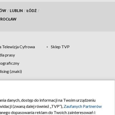
KÓW
/
LUBLIN
/
ŁÓDŹ
/
ROCŁAW
 Telewizja Cyfrowa
Sklep TVP
la prasy
tograficzny
sing (znaki)
klamy
Kontakt
rania danych, dostęp do informacji na Twoim urządzeniu
idacji (zwaną dalej również „TVP”),
Zaufanych Partnerów
anego dopasowania reklam do Twoich zainteresowań i