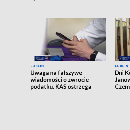
LUBLIN
LUBLIN
Uwaga na fałszywe
Dni K
wiadomości o zwrocie
Janow
podatku. KAS ostrzega
Czemp
przed oszustwem
of Po