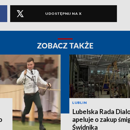
UDOSTĘPNIJ NA X
ZOBACZ TAKŻE
LUBLIN
Lubelska Rada Dial
o
apeluje o zakup śm
Świdnika