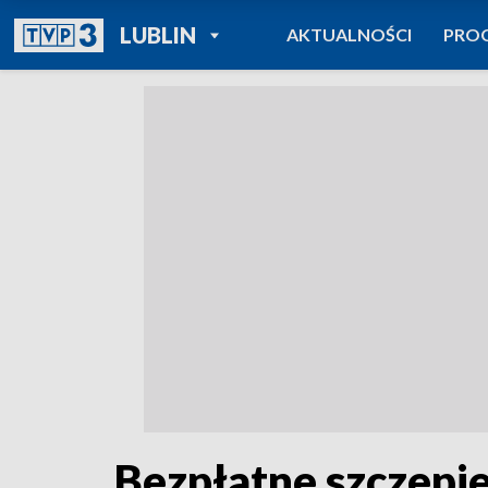
POWRÓT DO
LUBLIN
AKTUALNOŚCI
PRO
TVP REGIONY
Bezpłatne szczepi