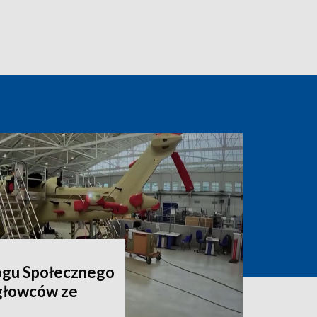
ogu Społecznego
igłowców ze