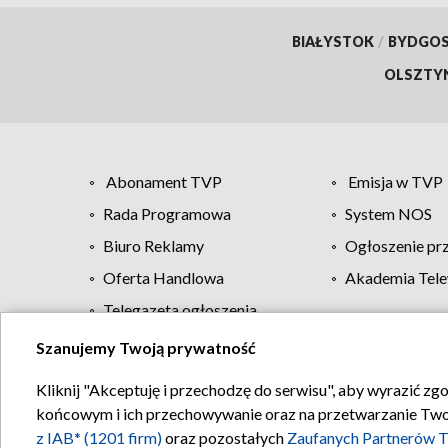
BIAŁYSTOK
/
BYDGO
OLSZTY
Abonament TVP
Emisja w TVP
Rada Programowa
System NOS
Biuro Reklamy
Ogłoszenie pr
Oferta Handlowa
Akademia Tele
Telegazeta ogłoszenia
Szanujemy Twoją prywatność
Regulamin TVP
Kliknij "Akceptuję i przechodzę do serwisu", aby wyrazić zg
końcowym i ich przechowywanie oraz na przetwarzanie Twoich
z IAB* (1201 firm)
oraz pozostałych
Zaufanych Partnerów T