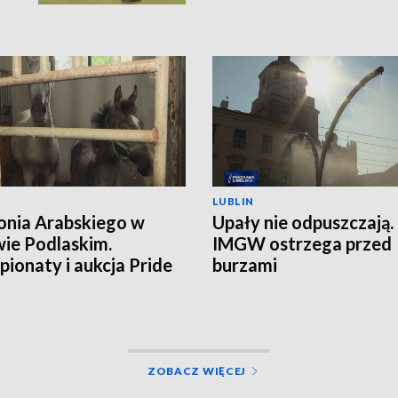
LUBLIN
onia Arabskiego w
Upały nie odpuszczają.
ie Podlaskim.
IMGW ostrzega przed
ionaty i aukcja Pride
burzami
land
ZOBACZ WIĘCEJ