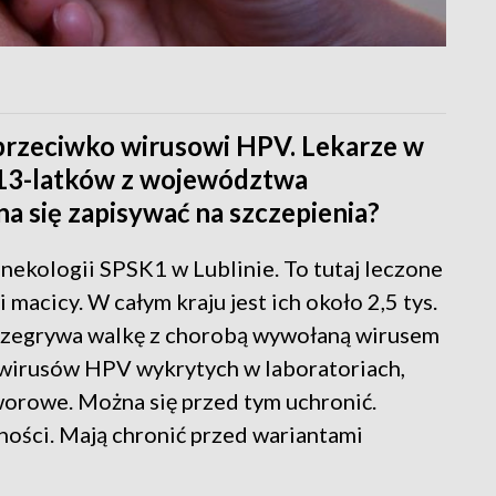
 przeciwko wirusowi HPV. Lekarze w
i 13-latków z województwa
a się zapisywać na szczepienia?
inekologii SPSK1 w Lublinie. To tutaj leczone
i macicy. W całym kraju jest ich około 2,5 tys.
rzegrywa walkę z chorobą wywołaną wirusem
wirusów HPV wykrytych w laboratoriach,
orowe. Można się przed tym uchronić.
ności. Mają chronić przed wariantami