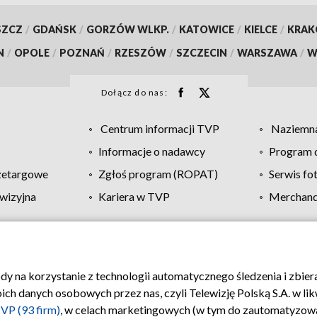
SZCZ
/
GDAŃSK
/
GORZÓW WLKP.
/
KATOWICE
/
KIELCE
/
KRA
N
/
OPOLE
/
POZNAŃ
/
RZESZÓW
/
SZCZECIN
/
WARSZAWA
/
W
Dołącz do nas:
Centrum informacji TVP
Naziemna
Informacje o nadawcy
Program d
zetargowe
Zgłoś program (ROPAT)
Serwis fo
wizyjna
Kariera w TVP
Merchandi
Polityka prywatności
Moje zgody
Pomoc
Biuro re
ody na korzystanie z technologii automatycznego śledzenia i zbie
 danych osobowych przez nas, czyli Telewizję Polską S.A. w likw
VP (93 firm)
, w celach marketingowych (w tym do zautomatyzow