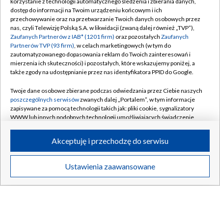
korzystanie z technologii automatycznego śledzenia i zbierania danych,
dostęp do informacji na Twoim urządzeniu końcowym i ich
SZCZECIN
/
WARSZAWA
/
WROCŁAW
przechowywanie oraz na przetwarzanie Twoich danych osobowych przez
nas, czyli Telewizję Polską S.A. w likwidacji (zwaną dalej również „TVP”),
Zaufanych Partnerów z IAB* (1201 firm)
oraz pozostałych
Zaufanych
Partnerów TVP (93 firm)
, w celach marketingowych (w tym do
zautomatyzowanego dopasowania reklam do Twoich zainteresowań i
Dołącz do nas:
mierzenia ich skuteczności) i pozostałych, które wskazujemy poniżej, a
także zgody na udostępnianie przez nas identyfikatora PPID do Google.
TVP
Twoje dane osobowe zbierane podczas odwiedzania przez Ciebie naszych
Abonament TVP
poszczególnych serwisów
zwanych dalej „Portalem”, w tym informacje
Regulamin TVP
zapisywane za pomocą technologii takich jak: pliki cookie, sygnalizatory
Emisja w TVP
WWW lub innych podobnych technologii umożliwiających świadczenie
Polityka prywatności
dopasowanych i bezpiecznych usług, personalizację treści oraz reklam,
Centrum informacji TVP
Moje zgody
udostępnianie funkcji mediów społecznościowych oraz analizowanie
Akceptuję i przechodzę do serwisu
ruchu w Internecie.
Naziemna Telewizja Cyfrowa
Pomoc
Sklep TVP
Twoje dane osobowe zbierane podczas odwiedzania przez Ciebie
Biuro reklamy
Ustawienia zaawansowane
poszczególnych serwisów
na Portalu, takie jak adresy IP, identyfikatory
Rada Programowa
Twoich urządzeń końcowych i identyfikatory plików cookie, informacje o
Kontakt
Twoich wyszukiwaniach w serwisach Portalu czy historia odwiedzin będą
System NOS
przetwarzane przez TVP,
Zaufanych Partnerów z IAB
oraz pozostałych
Zaufanych Partnerów TVP
dla realizacji następujących celów i funkcji:
Informacje o nadawcy
Kanały
przechowywania informacji na urządzeniu lub dostęp do nich, wyboru