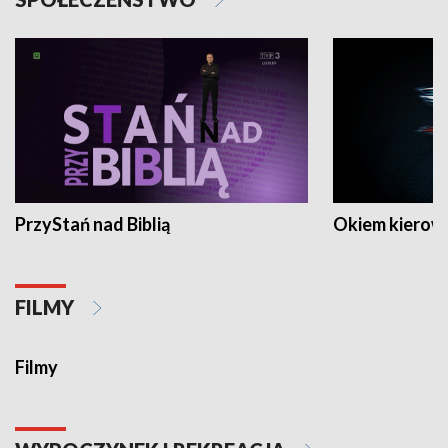
PrzyStań nad Biblią
Okiem kierow
FILMY
Filmy