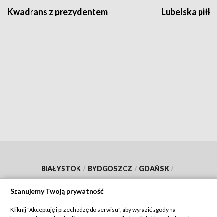
Kwadrans z prezydentem
Lubelska piłk
BIAŁYSTOK
/
BYDGOSZCZ
/
GDAŃSK
/
GORZÓW WLKP.
/
KATOWICE
/
KIELCE
/
Szanujemy Twoją prywatność
KRAKÓW
/
LUBLIN
/
ŁÓDŹ
/
OLSZTYN
/
Kliknij "Akceptuję i przechodzę do serwisu", aby wyrazić zgody na
OPOLE
/
POZNAŃ
/
RZESZÓW
/