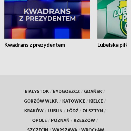
Kwadrans z prezydentem
Lubelska piłk
BIAŁYSTOK
/
BYDGOSZCZ
/
GDAŃSK
/
GORZÓW WLKP.
/
KATOWICE
/
KIELCE
/
KRAKÓW
/
LUBLIN
/
ŁÓDŹ
/
OLSZTYN
/
OPOLE
/
POZNAŃ
/
RZESZÓW
/
SZCZECIN
/
WARSZAWA
/
WROCŁAW