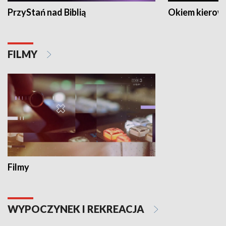
PrzyStań nad Biblią
Okiem kierow
FILMY
Filmy
WYPOCZYNEK I REKREACJA