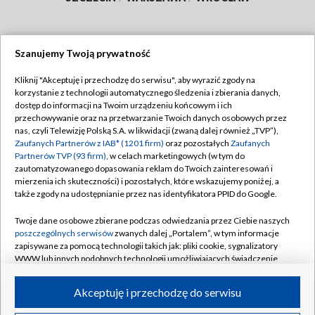
Szanujemy Twoją prywatność
Dołącz do nas:
Kliknij "Akceptuję i przechodzę do serwisu", aby wyrazić zgody na
korzystanie z technologii automatycznego śledzenia i zbierania danych,
TVP
dostęp do informacji na Twoim urządzeniu końcowym i ich
Abonament TVP
przechowywanie oraz na przetwarzanie Twoich danych osobowych przez
Regulamin TVP
nas, czyli Telewizję Polską S.A. w likwidacji (zwaną dalej również „TVP”),
Emisja w TVP
Polityka prywatności
Zaufanych Partnerów z IAB* (1201 firm)
oraz pozostałych
Zaufanych
Partnerów TVP (93 firm)
, w celach marketingowych (w tym do
Centrum informacji TVP
Moje zgody
zautomatyzowanego dopasowania reklam do Twoich zainteresowań i
mierzenia ich skuteczności) i pozostałych, które wskazujemy poniżej, a
Naziemna Telewizja Cyfrowa
Pomoc
także zgody na udostępnianie przez nas identyfikatora PPID do Google.
Sklep TVP
Biuro reklamy
Twoje dane osobowe zbierane podczas odwiedzania przez Ciebie naszych
Rada Programowa
Kontakt
poszczególnych serwisów
zwanych dalej „Portalem”, w tym informacje
zapisywane za pomocą technologii takich jak: pliki cookie, sygnalizatory
System NOS
WWW lub innych podobnych technologii umożliwiających świadczenie
dopasowanych i bezpiecznych usług, personalizację treści oraz reklam,
Informacje o nadawcy
Kanały
udostępnianie funkcji mediów społecznościowych oraz analizowanie
Akceptuję i przechodzę do serwisu
ruchu w Internecie.
Program dla prasy
©2026 Telewizja Polska S.A. w likwidacji