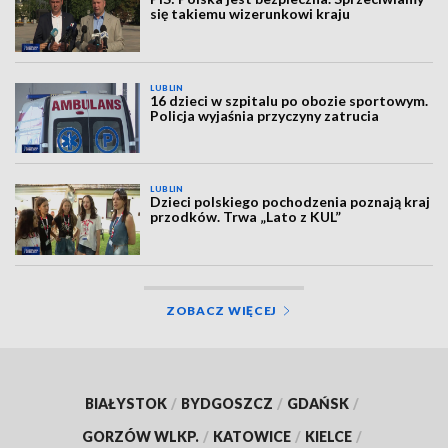
się takiemu wizerunkowi kraju
LUBLIN
16 dzieci w szpitalu po obozie sportowym.
Policja wyjaśnia przyczyny zatrucia
LUBLIN
Dzieci polskiego pochodzenia poznają kraj
przodków. Trwa „Lato z KUL”
ZOBACZ WIĘCEJ
BIAŁYSTOK
/
BYDGOSZCZ
/
GDAŃSK
/
GORZÓW WLKP.
/
KATOWICE
/
KIELCE
/