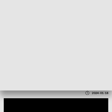
POWRÓT DO
LUBLIN
TVP REGIONY
XXVII Dzień Judaizmu w Archidiecezji
Lubelskiej
2024-01-18