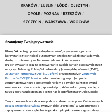
KRAKÓW
/
LUBLIN
/
ŁÓDŹ
/
OLSZTYN
/
OPOLE
/
POZNAŃ
/
RZESZÓW
/
SZCZECIN
/
WARSZAWA
/
WROCŁAW
Szanujemy Twoją prywatność
Dołącz do nas:
Kliknij "Akceptuję i przechodzę do serwisu", aby wyrazić zgody na
korzystanie z technologii automatycznego śledzenia i zbierania danych,
TVP
dostęp do informacji na Twoim urządzeniu końcowym i ich
Abonament TVP
przechowywanie oraz na przetwarzanie Twoich danych osobowych przez
Regulamin TVP
nas, czyli Telewizję Polską S.A. w likwidacji (zwaną dalej również „TVP”),
Emisja w TVP
Polityka prywatności
Zaufanych Partnerów z IAB* (1201 firm)
oraz pozostałych
Zaufanych
Partnerów TVP (93 firm)
, w celach marketingowych (w tym do
Centrum informacji TVP
Moje zgody
zautomatyzowanego dopasowania reklam do Twoich zainteresowań i
mierzenia ich skuteczności) i pozostałych, które wskazujemy poniżej, a
Naziemna Telewizja Cyfrowa
Pomoc
także zgody na udostępnianie przez nas identyfikatora PPID do Google.
Sklep TVP
Biuro reklamy
Twoje dane osobowe zbierane podczas odwiedzania przez Ciebie naszych
Rada Programowa
Kontakt
poszczególnych serwisów
zwanych dalej „Portalem”, w tym informacje
zapisywane za pomocą technologii takich jak: pliki cookie, sygnalizatory