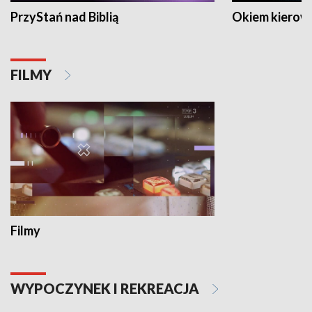
PrzyStań nad Biblią
Okiem kierow
FILMY
Filmy
WYPOCZYNEK I REKREACJA