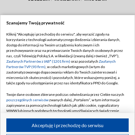
Szanujemy Twoją prywatność
Dołącz do nas:
Kliknij "Akceptuję i przechodzę do serwisu", aby wyrazić zgody na
korzystanie z technologii automatycznego śledzenia i zbierania danych,
TVP
dostęp do informacji na Twoim urządzeniu końcowym i ich
Abonament TVP
przechowywanie oraz na przetwarzanie Twoich danych osobowych przez
Regulamin TVP
nas, czyli Telewizję Polską S.A. w likwidacji (zwaną dalej również „TVP”),
Emisja w TVP
Polityka prywatności
Zaufanych Partnerów z IAB* (1201 firm)
oraz pozostałych
Zaufanych
Partnerów TVP (93 firm)
, w celach marketingowych (w tym do
Centrum informacji TVP
Moje zgody
zautomatyzowanego dopasowania reklam do Twoich zainteresowań i
mierzenia ich skuteczności) i pozostałych, które wskazujemy poniżej, a
Naziemna Telewizja Cyfrowa
Pomoc
także zgody na udostępnianie przez nas identyfikatora PPID do Google.
Sklep TVP
Biuro reklamy
Twoje dane osobowe zbierane podczas odwiedzania przez Ciebie naszych
Rada Programowa
Kontakt
poszczególnych serwisów
zwanych dalej „Portalem”, w tym informacje
zapisywane za pomocą technologii takich jak: pliki cookie, sygnalizatory
System NOS
WWW lub innych podobnych technologii umożliwiających świadczenie
dopasowanych i bezpiecznych usług, personalizację treści oraz reklam,
Informacje o nadawcy
Kanały
udostępnianie funkcji mediów społecznościowych oraz analizowanie
Akceptuję i przechodzę do serwisu
ruchu w Internecie.
Program dla prasy
©2026 Telewizja Polska S.A. w likwidacji