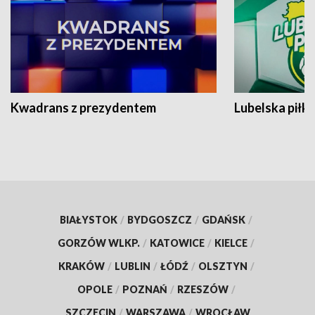
Kwadrans z prezydentem
Lubelska piłk
BIAŁYSTOK
/
BYDGOSZCZ
/
GDAŃSK
/
GORZÓW WLKP.
/
KATOWICE
/
KIELCE
/
KRAKÓW
/
LUBLIN
/
ŁÓDŹ
/
OLSZTYN
/
OPOLE
/
POZNAŃ
/
RZESZÓW
/
SZCZECIN
/
WARSZAWA
/
WROCŁAW