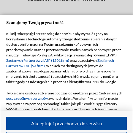
Szanujemy Twoją prywatność
Dołącz do nas:
Kliknij "Akceptuję i przechodzę do serwisu", aby wyrazić zgody na
korzystanie z technologii automatycznego śledzenia i zbierania danych,
TVP
dostęp do informacji na Twoim urządzeniu końcowym i ich
Abonament TVP
przechowywanie oraz na przetwarzanie Twoich danych osobowych przez
Regulamin TVP
nas, czyli Telewizję Polską S.A. w likwidacji (zwaną dalej również „TVP”),
Emisja w TVP
Polityka prywatności
Zaufanych Partnerów z IAB* (1201 firm)
oraz pozostałych
Zaufanych
Partnerów TVP (93 firm)
, w celach marketingowych (w tym do
Centrum informacji TVP
Moje zgody
zautomatyzowanego dopasowania reklam do Twoich zainteresowań i
mierzenia ich skuteczności) i pozostałych, które wskazujemy poniżej, a
Naziemna Telewizja Cyfrowa
Pomoc
także zgody na udostępnianie przez nas identyfikatora PPID do Google.
Sklep TVP
Biuro reklamy
Twoje dane osobowe zbierane podczas odwiedzania przez Ciebie naszych
Rada Programowa
Kontakt
poszczególnych serwisów
zwanych dalej „Portalem”, w tym informacje
zapisywane za pomocą technologii takich jak: pliki cookie, sygnalizatory
System NOS
WWW lub innych podobnych technologii umożliwiających świadczenie
dopasowanych i bezpiecznych usług, personalizację treści oraz reklam,
Informacje o nadawcy
Kanały
udostępnianie funkcji mediów społecznościowych oraz analizowanie
Akceptuję i przechodzę do serwisu
ruchu w Internecie.
Program dla prasy
©2026 Telewizja Polska S.A. w likwidacji