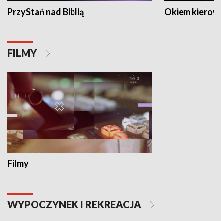
PrzyStań nad Biblią
Okiem kierow
FILMY
Filmy
WYPOCZYNEK I REKREACJA