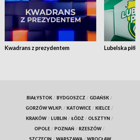
Kwadrans z prezydentem
Lubelska piłk
BIAŁYSTOK
/
BYDGOSZCZ
/
GDAŃSK
/
GORZÓW WLKP.
/
KATOWICE
/
KIELCE
/
KRAKÓW
/
LUBLIN
/
ŁÓDŹ
/
OLSZTYN
/
OPOLE
/
POZNAŃ
/
RZESZÓW
/
SZCZECIN
/
WARSZAWA
/
WROCŁAW