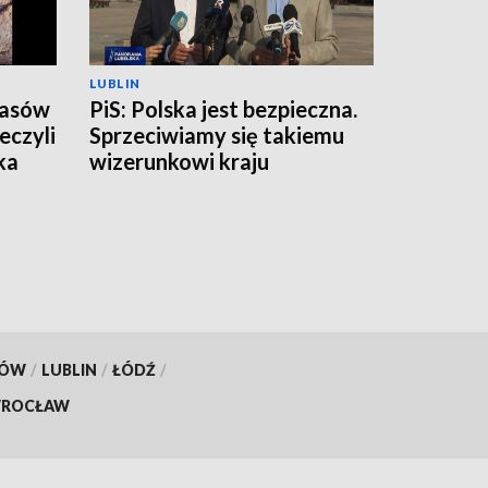
LUBLIN
zasów
PiS: Polska jest bezpieczna.
eczyli
Sprzeciwiamy się takiemu
ka
wizerunkowi kraju
KÓW
/
LUBLIN
/
ŁÓDŹ
/
ROCŁAW