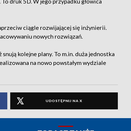
D. To druk 5D. W jego przypadku głowica
rzeciw ciągle rozwijającej się inżynierii.
racowywaniu nowych rozwiązań.
 snują kolejne plany. To m.in. duża jednostka
 realizowana na nowo powstałym wydziale
UDOSTĘPNIJ NA X