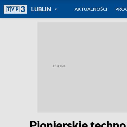
POWRÓT DO
LUBLIN
AKTUALNOŚCI
PRO
TVP REGIONY
Pionierskie techno