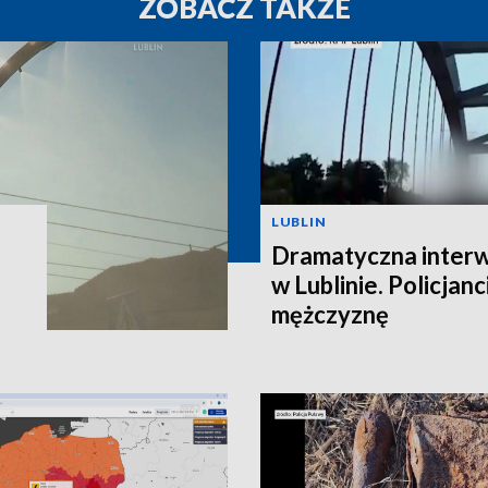
ZOBACZ TAKŻE
LUBLIN
Dramatyczna interw
w Lublinie. Policjanc
mężczyznę