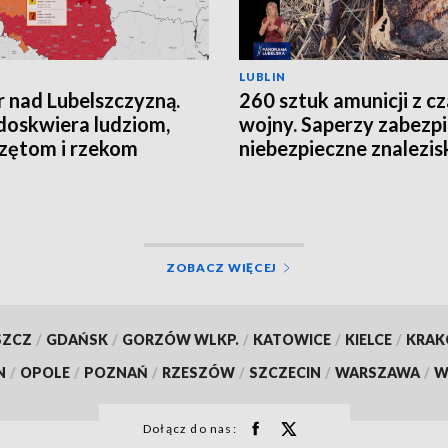
LUBLIN
 nad Lubelszczyzną.
260 sztuk amunicji z c
doskwiera ludziom,
wojny. Saperzy zabezpi
zętom i rzekom
niebezpieczne znalezis
ZOBACZ WIĘCEJ
SZCZ
/
GDAŃSK
/
GORZÓW WLKP.
/
KATOWICE
/
KIELCE
/
KRA
N
/
OPOLE
/
POZNAŃ
/
RZESZÓW
/
SZCZECIN
/
WARSZAWA
/
W
Dołącz do nas: