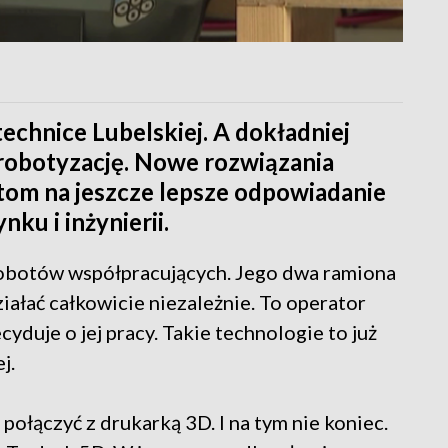
technice Lubelskiej. A dokładniej
robotyzację. Nowe rozwiązania
om na jeszcze lepsze odpowiadanie
nku i inżynierii.
 robotów współpracujących. Jego dwa ramiona
ałać całkowicie niezależnie. To operator
uje o jej pracy. Takie technologie to już
j.
łączyć z drukarką 3D. I na tym nie koniec.