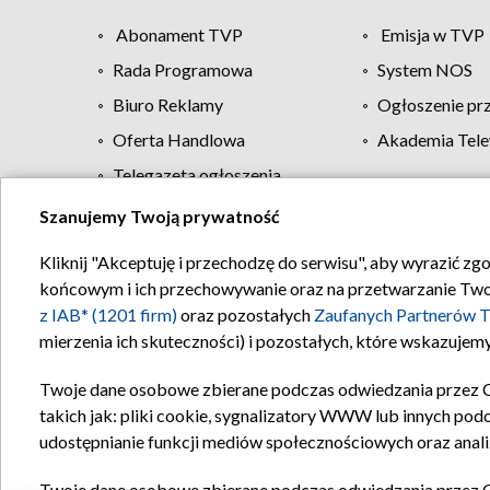
Abonament TVP
Emisja w TVP
Rada Programowa
System NOS
Biuro Reklamy
Ogłoszenie pr
Oferta Handlowa
Akademia Tele
Telegazeta ogłoszenia
Szanujemy Twoją prywatność
Regulamin TVP
Kliknij "Akceptuję i przechodzę do serwisu", aby wyrazić zg
końcowym i ich przechowywanie oraz na przetwarzanie Twoich
z IAB* (1201 firm)
oraz pozostałych
Zaufanych Partnerów T
mierzenia ich skuteczności) i pozostałych, które wskazujemy
Twoje dane osobowe zbierane podczas odwiedzania przez 
takich jak: pliki cookie, sygnalizatory WWW lub innych pod
udostępnianie funkcji mediów społecznościowych oraz anali
Twoje dane osobowe zbierane podczas odwiedzania przez 