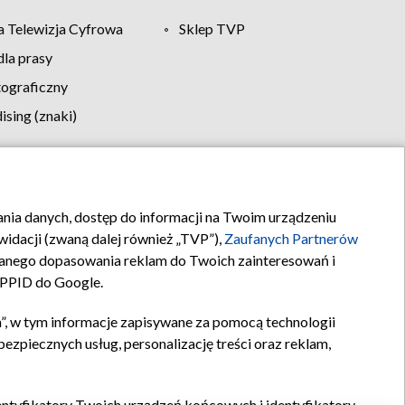
 Telewizja Cyfrowa
Sklep TVP
la prasy
tograficzny
sing (znaki)
klamy
Kontakt
rania danych, dostęp do informacji na Twoim urządzeniu
idacji (zwaną dalej również „TVP”),
Zaufanych Partnerów
anego dopasowania reklam do Twoich zainteresowań i
a PPID do Google.
”, w tym informacje zapisywane za pomocą technologii
zpiecznych usług, personalizację treści oraz reklam,
identyfikatory Twoich urządzeń końcowych i identyfikatory