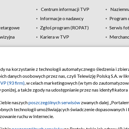
Centrum informacji TVP
Naziemna
Informacje o nadawcy
Program d
zetargowe
Zgłoś program (ROPAT)
Serwis fo
wizyjna
Kariera w TVP
Merchandi
Polityka prywatności
Moje zgody
Pomoc
Biuro re
ody na korzystanie z technologii automatycznego śledzenia i zbie
 danych osobowych przez nas, czyli Telewizję Polską S.A. w likw
VP (93 firm)
, w celach marketingowych (w tym do zautomatyzow
 poniżej, a także zgody na udostępnianie przez nas identyfikator
Ciebie naszych
poszczególnych serwisów
zwanych dalej „Portalem
obnych technologii umożliwiających świadczenie dopasowanych i be
zowanie ruchu w Internecie.
Ciebie
poszczególnych serwisów
na Portalu, takie jak adresy IP, 