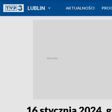
POWRÓT DO
LUBLIN
AKTUALNOŚCI
PRO
TVP REGIONY
16 stycznia 2024, g