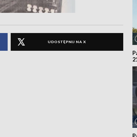
UDOSTĘPNIJ NA X
P
2
P