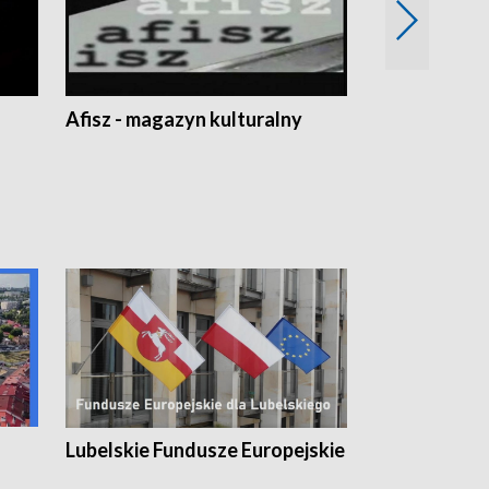
Afisz - magazyn kulturalny
Zobacz, co s
Lubelskie Fundusze Europejskie