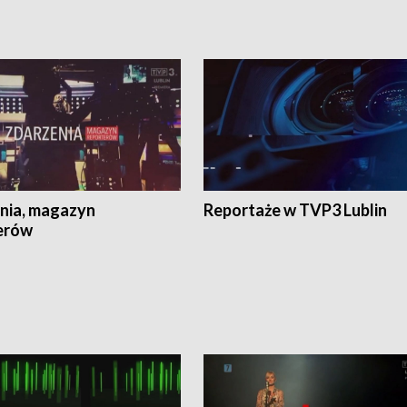
nia, magazyn
Reportaże w TVP3 Lublin
erów