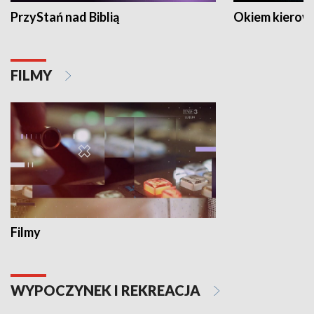
PrzyStań nad Biblią
Okiem kierow
FILMY
Filmy
WYPOCZYNEK I REKREACJA