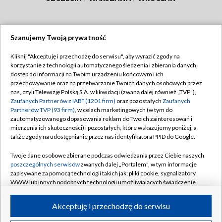
Szanujemy Twoją prywatność
Dołącz do nas:
Kliknij "Akceptuję i przechodzę do serwisu", aby wyrazić zgody na
korzystanie z technologii automatycznego śledzenia i zbierania danych,
TVP
dostęp do informacji na Twoim urządzeniu końcowym i ich
Abonament TVP
przechowywanie oraz na przetwarzanie Twoich danych osobowych przez
Regulamin TVP
nas, czyli Telewizję Polską S.A. w likwidacji (zwaną dalej również „TVP”),
Emisja w TVP
Polityka prywatności
Zaufanych Partnerów z IAB* (1201 firm)
oraz pozostałych
Zaufanych
Partnerów TVP (93 firm)
, w celach marketingowych (w tym do
Centrum informacji TVP
Moje zgody
zautomatyzowanego dopasowania reklam do Twoich zainteresowań i
mierzenia ich skuteczności) i pozostałych, które wskazujemy poniżej, a
Naziemna Telewizja Cyfrowa
Pomoc
także zgody na udostępnianie przez nas identyfikatora PPID do Google.
Sklep TVP
Biuro reklamy
Twoje dane osobowe zbierane podczas odwiedzania przez Ciebie naszych
Rada Programowa
Kontakt
poszczególnych serwisów
zwanych dalej „Portalem”, w tym informacje
zapisywane za pomocą technologii takich jak: pliki cookie, sygnalizatory
System NOS
WWW lub innych podobnych technologii umożliwiających świadczenie
dopasowanych i bezpiecznych usług, personalizację treści oraz reklam,
Informacje o nadawcy
Kanały
udostępnianie funkcji mediów społecznościowych oraz analizowanie
Akceptuję i przechodzę do serwisu
ruchu w Internecie.
Program dla prasy
©2026 Telewizja Polska S.A. w likwidacji