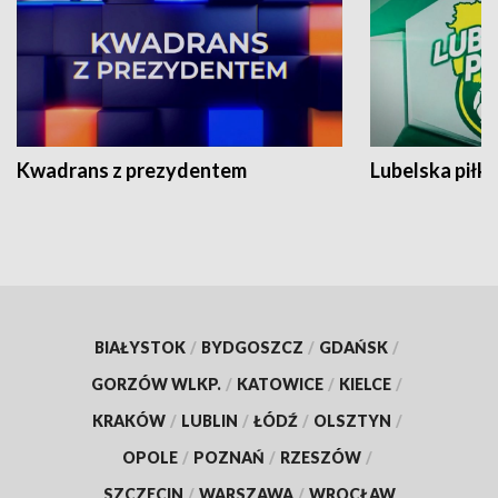
Kwadrans z prezydentem
Lubelska piłk
BIAŁYSTOK
/
BYDGOSZCZ
/
GDAŃSK
/
GORZÓW WLKP.
/
KATOWICE
/
KIELCE
/
KRAKÓW
/
LUBLIN
/
ŁÓDŹ
/
OLSZTYN
/
OPOLE
/
POZNAŃ
/
RZESZÓW
/
SZCZECIN
/
WARSZAWA
/
WROCŁAW