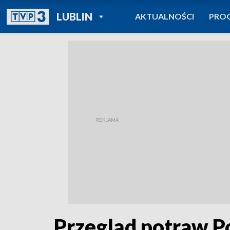
POWRÓT DO
LUBLIN
AKTUALNOŚCI
PRO
TVP REGIONY
Przegląd potraw P