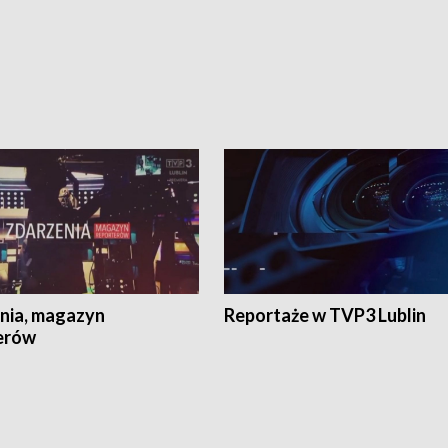
nia, magazyn
Reportaże w TVP3 Lublin
erów