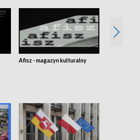
Afisz - magazyn kulturalny
Zobacz, co s