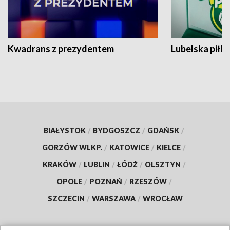
Kwadrans z prezydentem
Lubelska piłk
BIAŁYSTOK
/
BYDGOSZCZ
/
GDAŃSK
/
GORZÓW WLKP.
/
KATOWICE
/
KIELCE
/
KRAKÓW
/
LUBLIN
/
ŁÓDŹ
/
OLSZTYN
/
OPOLE
/
POZNAŃ
/
RZESZÓW
/
SZCZECIN
/
WARSZAWA
/
WROCŁAW