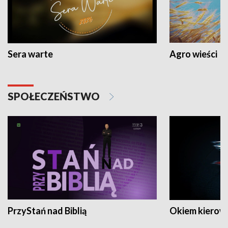
Sera warte
Agro wieści
SPOŁECZEŃSTWO
PrzyStań nad Biblią
Okiem kierow