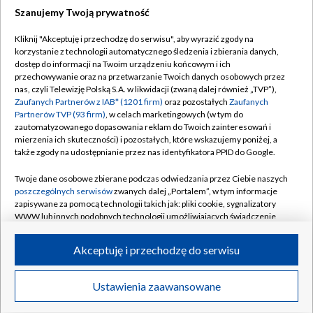
Szanujemy Twoją prywatność
Dołącz do nas:
Kliknij "Akceptuję i przechodzę do serwisu", aby wyrazić zgody na
korzystanie z technologii automatycznego śledzenia i zbierania danych,
TVP
dostęp do informacji na Twoim urządzeniu końcowym i ich
Abonament TVP
przechowywanie oraz na przetwarzanie Twoich danych osobowych przez
Regulamin TVP
nas, czyli Telewizję Polską S.A. w likwidacji (zwaną dalej również „TVP”),
Emisja w TVP
Polityka prywatności
Zaufanych Partnerów z IAB* (1201 firm)
oraz pozostałych
Zaufanych
Partnerów TVP (93 firm)
, w celach marketingowych (w tym do
Centrum informacji TVP
Moje zgody
zautomatyzowanego dopasowania reklam do Twoich zainteresowań i
mierzenia ich skuteczności) i pozostałych, które wskazujemy poniżej, a
Naziemna Telewizja Cyfrowa
Pomoc
także zgody na udostępnianie przez nas identyfikatora PPID do Google.
Sklep TVP
Biuro reklamy
Twoje dane osobowe zbierane podczas odwiedzania przez Ciebie naszych
Rada Programowa
Kontakt
poszczególnych serwisów
zwanych dalej „Portalem”, w tym informacje
zapisywane za pomocą technologii takich jak: pliki cookie, sygnalizatory
System NOS
WWW lub innych podobnych technologii umożliwiających świadczenie
dopasowanych i bezpiecznych usług, personalizację treści oraz reklam,
Informacje o nadawcy
Kanały
udostępnianie funkcji mediów społecznościowych oraz analizowanie
Akceptuję i przechodzę do serwisu
ruchu w Internecie.
Program dla prasy
©2026 Telewizja Polska S.A. w likwidacji
Biuro Reklamy
Twoje dane osobowe zbierane podczas odwiedzania przez Ciebie
Ustawienia zaawansowane
poszczególnych serwisów
na Portalu, takie jak adresy IP, identyfikatory
Ogłoszenie przetargowe
Twoich urządzeń końcowych i identyfikatory plików cookie, informacje o