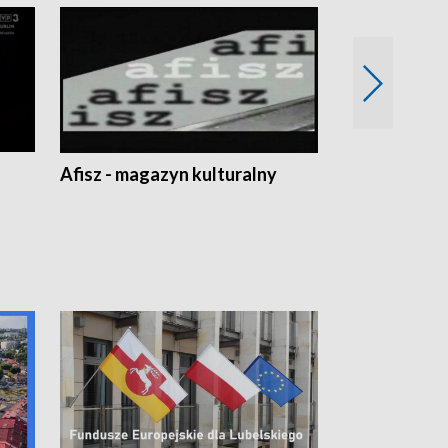
Afisz - magazyn kulturalny
Zobacz, co s