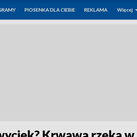
GRAMY
PIOSENKA DLA CIEBIE
REKLAMA
Więcej
wyciek? Krwawa rzeka w