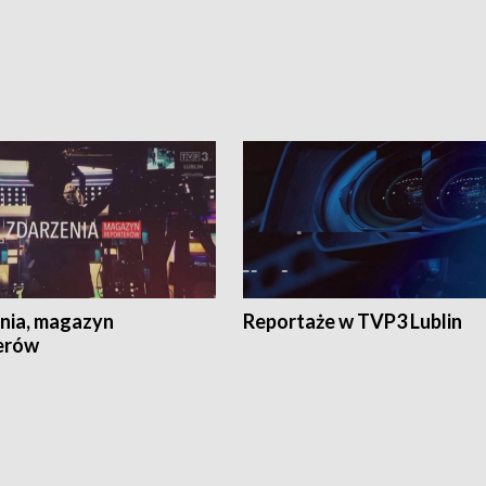
nia, magazyn
Reportaże w TVP3 Lublin
erów