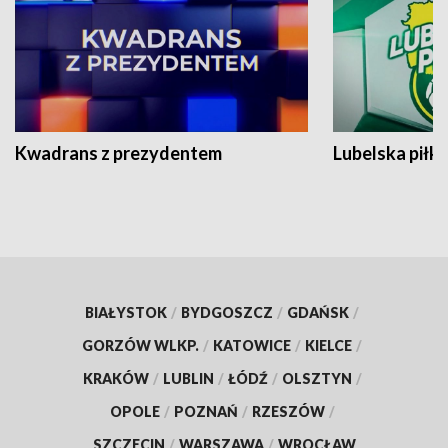
Kwadrans z prezydentem
Lubelska piłk
BIAŁYSTOK
/
BYDGOSZCZ
/
GDAŃSK
/
GORZÓW WLKP.
/
KATOWICE
/
KIELCE
/
KRAKÓW
/
LUBLIN
/
ŁÓDŹ
/
OLSZTYN
/
OPOLE
/
POZNAŃ
/
RZESZÓW
/
SZCZECIN
/
WARSZAWA
/
WROCŁAW