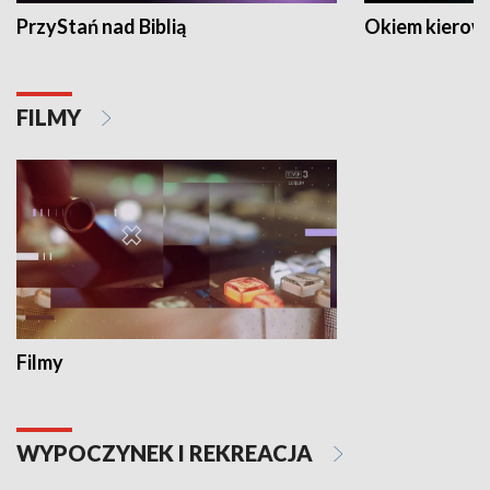
PrzyStań nad Biblią
Okiem kierow
FILMY
Filmy
WYPOCZYNEK I REKREACJA