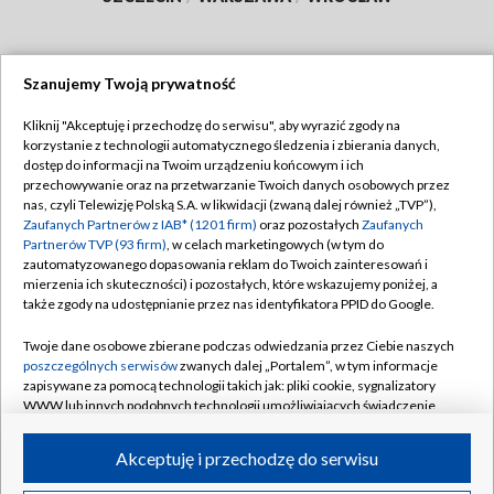
Szanujemy Twoją prywatność
Dołącz do nas:
Kliknij "Akceptuję i przechodzę do serwisu", aby wyrazić zgody na
korzystanie z technologii automatycznego śledzenia i zbierania danych,
TVP
dostęp do informacji na Twoim urządzeniu końcowym i ich
Abonament TVP
przechowywanie oraz na przetwarzanie Twoich danych osobowych przez
Regulamin TVP
nas, czyli Telewizję Polską S.A. w likwidacji (zwaną dalej również „TVP”),
Emisja w TVP
Polityka prywatności
Zaufanych Partnerów z IAB* (1201 firm)
oraz pozostałych
Zaufanych
Partnerów TVP (93 firm)
, w celach marketingowych (w tym do
Centrum informacji TVP
Moje zgody
zautomatyzowanego dopasowania reklam do Twoich zainteresowań i
mierzenia ich skuteczności) i pozostałych, które wskazujemy poniżej, a
Naziemna Telewizja Cyfrowa
Pomoc
także zgody na udostępnianie przez nas identyfikatora PPID do Google.
Sklep TVP
Biuro reklamy
Twoje dane osobowe zbierane podczas odwiedzania przez Ciebie naszych
Rada Programowa
Kontakt
poszczególnych serwisów
zwanych dalej „Portalem”, w tym informacje
zapisywane za pomocą technologii takich jak: pliki cookie, sygnalizatory
System NOS
WWW lub innych podobnych technologii umożliwiających świadczenie
dopasowanych i bezpiecznych usług, personalizację treści oraz reklam,
Informacje o nadawcy
Kanały
udostępnianie funkcji mediów społecznościowych oraz analizowanie
Akceptuję i przechodzę do serwisu
ruchu w Internecie.
Program dla prasy
©2026 Telewizja Polska S.A. w likwidacji