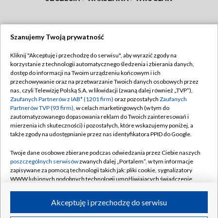
Szanujemy Twoją prywatność
Dołącz do nas:
Kliknij "Akceptuję i przechodzę do serwisu", aby wyrazić zgody na
korzystanie z technologii automatycznego śledzenia i zbierania danych,
TVP
dostęp do informacji na Twoim urządzeniu końcowym i ich
Abonament TVP
przechowywanie oraz na przetwarzanie Twoich danych osobowych przez
Regulamin TVP
nas, czyli Telewizję Polską S.A. w likwidacji (zwaną dalej również „TVP”),
Emisja w TVP
Polityka prywatności
Zaufanych Partnerów z IAB* (1201 firm)
oraz pozostałych
Zaufanych
Partnerów TVP (93 firm)
, w celach marketingowych (w tym do
Centrum informacji TVP
Moje zgody
zautomatyzowanego dopasowania reklam do Twoich zainteresowań i
mierzenia ich skuteczności) i pozostałych, które wskazujemy poniżej, a
Naziemna Telewizja Cyfrowa
Pomoc
także zgody na udostępnianie przez nas identyfikatora PPID do Google.
Sklep TVP
Biuro reklamy
Twoje dane osobowe zbierane podczas odwiedzania przez Ciebie naszych
Rada Programowa
Kontakt
poszczególnych serwisów
zwanych dalej „Portalem”, w tym informacje
zapisywane za pomocą technologii takich jak: pliki cookie, sygnalizatory
System NOS
WWW lub innych podobnych technologii umożliwiających świadczenie
dopasowanych i bezpiecznych usług, personalizację treści oraz reklam,
Informacje o nadawcy
Kanały
udostępnianie funkcji mediów społecznościowych oraz analizowanie
Akceptuję i przechodzę do serwisu
ruchu w Internecie.
Program dla prasy
©2026 Telewizja Polska S.A. w likwidacji