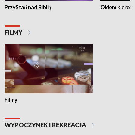
PrzyStań nad Biblią
Okiem kierow
FILMY
Filmy
WYPOCZYNEK I REKREACJA