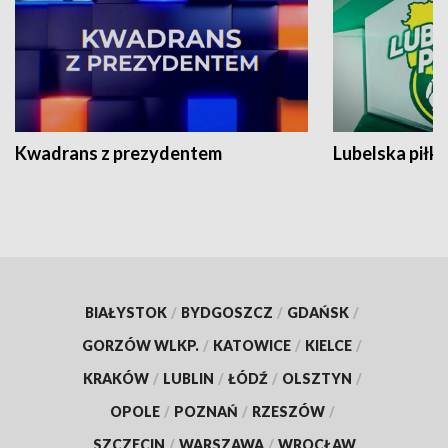
Kwadrans z prezydentem
Lubelska piłk
BIAŁYSTOK
/
BYDGOSZCZ
/
GDAŃSK
/
GORZÓW WLKP.
/
KATOWICE
/
KIELCE
/
KRAKÓW
/
LUBLIN
/
ŁÓDŹ
/
OLSZTYN
/
OPOLE
/
POZNAŃ
/
RZESZÓW
/
SZCZECIN
/
WARSZAWA
/
WROCŁAW