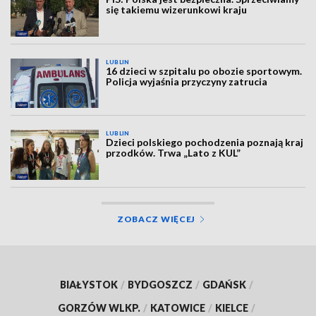
się takiemu wizerunkowi kraju
LUBLIN
16 dzieci w szpitalu po obozie sportowym.
Policja wyjaśnia przyczyny zatrucia
LUBLIN
Dzieci polskiego pochodzenia poznają kraj
przodków. Trwa „Lato z KUL”
ZOBACZ WIĘCEJ
BIAŁYSTOK
/
BYDGOSZCZ
/
GDAŃSK
/
GORZÓW WLKP.
/
KATOWICE
/
KIELCE
/