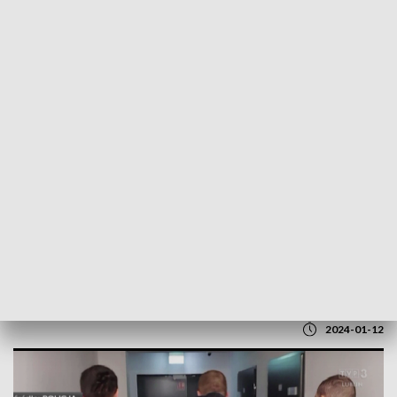
POWRÓT DO
LUBLIN
TVP REGIONY
Odpowie za posiadanie narkotyków.
Grozi mu 10 lat pozbawienia wolności
2024-01-12